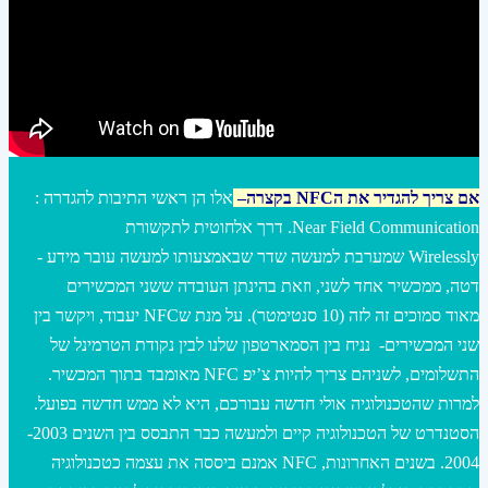
אם צריך להגדיר את הNFC בקצרה
–
אלו הן ראשי התיבות להגדרה :
Near Field Communication. דרך אלחוטית לתקשורת
Wirelessly שמערבת למעשה שדר שבאמצעותו למעשה עובר מידע -
דטה, ממכשיר אחד לשני, וזאת בהינתן העובדה ששני המכשירים
מאוד סמוכים זה לזה (10 סנטימטר). על מנת שNFC יעבוד, ויקשר בין
שני המכשירים- נניח בין הסמארטפון שלנו לבין נקודת הטרמינל של
התשלומים, לשניהם צריך להיות צ’יפ NFC מאומבד בתוך המכשיר.
למרות שהטכנולוגיה אולי חדשה עבורכם, היא לא ממש חדשה בפועל.
הסטנדרט של הטכנולוגיה קיים ולמעשה כבר התבסס בין השנים 2003-
2004. בשנים האחרונות, NFC אמנם ביססה את עצמה כטכנולוגיה