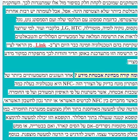
השחקנים שמוכנים לקחת חלק בסיפור מול אלו שמתנגדות לכך. השחקנית
הבולטת ביותר שלא הצטרפה הינה- אפל, אבל לעומתה יש רבות אחרות
שהצטרפו, כדוגמת סמסונג עם הגלקסי שלה ועם הסמסונג נוט, גוגל
נקסוס, נוקיה לומיה, מוטורלה, LG, HTC, בלקברי ועוד, למי שרוצה
לראות את הרשימה המלאה של המכשירים הסלולרים והטבאלטים
שקיימת בהם הטכנולוגיה וזמינה כבר היום רצ”ב-
Link
. מן הראוי לציין
כי הרשימה הזו מתעדכנת באופן תדיר והודות לכך מתפקדת כמקור מידע
מצויין
.
ומה קורה מבחינת אבטחת מידע ?
אחד העוגנים המשמעותיים ביותר של
הפתרון
מונח
בדיוק על הצורך הזה -NFC היא טכנולוגיה בעלת כמה
שכבות אבטחה, אשר משתנות על פי האיפיון המעודכן ועל פי החומרה.
כאשר מחברים בין NFC לכרטיס האשראי או יותר נכון לחשבון האשראי,
הדטה שלנו למעשה מאוחסנת בתוך חלק מצומצם ממערכת החומרה- כמו
קופסא קטנה שנעולה בתוך הסלולר. הקופסא הזו יכולה למעשה להימצא
בכמה מקומות ניפרדים–אם על הסים קארד, ואם בבטרייה, או ממש
כחלק מהמכשיר עצמו. חשוב להדגיש כי הדטה למעשה מוצפנת. בנוסף