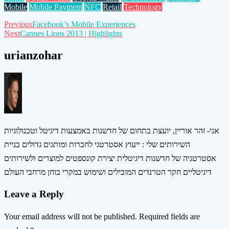
Mobile
Mobile Payment
NFC
Retail
Technology
Post
Previous
Facebook’s Mobile Experiences
Next
Cannes Lions 2013 | Highlights
navigation
urianzohar
אני- זהר אוריין, יועצת בתחום של חדשנות באמצעות דיגיטל וטכנולוגיות
השירותים שלי : ייעוץ אסטרטגי לחברות ומותגים גדולים בניית
אסטרטגיה של חדשנות דיגיטלית יצירת קונספטים למוצרים ולשירותים
דיגיטליים חקר הטרנדים המובילים ושימוש במקרי בוחן מרחבי העולם
Leave a Reply
Your email address will not be published.
Required fields are