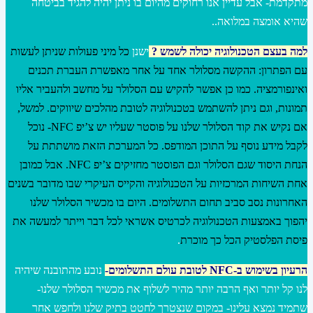
מתקדמת- אבל עדיין אנו רחוקים מהיום בו ניתן יהיה להגיד בביטחה
שהיא אומצה במלואה..
למה בעצם הטכנולוגיה יכולה לשמש
?
ישנן
כל מיני פעולות שניתן לעשות
עם הפתרון: ההקשה מסלולר אחד על אחר מאפשרת העברת תכנים
ואינפורמציה. כמו כן אפשר להקיש עם הסלולר על מחשב ולהעביר אליו
תמונות, וגם ניתן להשתמש בטכנולוגיה לטובת מהלכים שיווקים. למשל,
אם נקיש את קוד הסלולר שלנו על פוסטר שעליו יש צ’יפ NFC- נוכל
לקבל מידע נוסף על התוכן המודפס. כל המערכת הזאת מושתתת על
הנחת היסוד שגם הסלולר וגם הפוסטר מחזיקים צ’יפ NFC. אבל כמובן
אחת השיחות המרכזיות על הטכנולוגיה והקייס העיקרי שבו מדובר בשנים
האחרונות נסב סביב תחום התשלומים. היום בו מכשיר הסלולר שלנו
יהפוך באמצעות הטכנולוגיה לכרטיס אשראי לכל דבר וייתר למעשה את
פיסת הפלסטיק הכל כך מוכרת
.
ה
רעיון בשימוש ב-NFC לטובת עולם
התשלומים-
נובע מהתובנה שיהיה
לנו קל יותר ואף הרבה יותר מהיר לשלוף את מכשיר הסלולר שלנו-
שתמיד נמצא עלינו- במקום שנצטרך לחטט בתיק שלנו ולחפש אחר