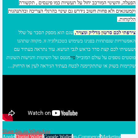
הפעלה, והשינוי המורכב יחול על תעשיות כמו פיננסים , תקשורת
וקמעונאים ולא פחות חשוב נידרש גם שינוי בהרגלי הצריכה ובהתנהגות
הלקוחות.
צירפתי לכם סרטון מדליק ומצויר,
שגם הוא מספק הסבר על שלל
האפשרויות שנפתחות בפנינו בשימוש בטכנולוגיה זו. מקווה שתהנו
ושעשיתי לכם קצת סדר בראש לגבי הנושא. עוד נתראה בעתיד עם
פוסטים נוספים על עולם המובייל
פיי
מנטס ועל השיטות והגישות השונות
שקיימות בשוק או שתתקיימנה לבטח בעתיד הניראה לעין או הרחוק…
Share this on WhatsApp
Apple
Digital Wallet
Google Wallet
m-Commerce
Marketing