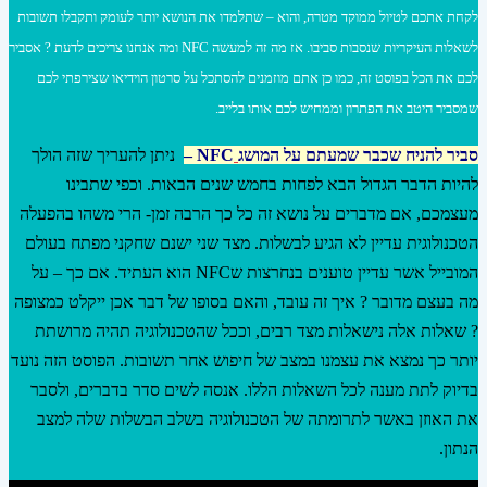
לקחת אתכם לטיול ממוקד מטרה, והוא – שתלמדו את הנושא יותר לעומק ותקבלו תשובות
לשאלות העיקריות שנסבות סביבו. אז מה זה למעשה NFC ומה אנחנו צריכים לדעת ? אסביר
לכם את הכל בפוסט זה, כמו כן אתם מוזמנים להסתכל על סרטון הוידיאו שצירפתי לכם
שמסביר היטב את הפתרון וממחיש לכם אותו בלייב.
סביר להניח שכבר שמעתם על המושג
NFC
–
ניתן להעריך שזה הולך
להיות הדבר הגדול הבא לפחות בחמש שנים הבאות. וכפי שתבינו
מעצמכם, אם מדברים על נושא זה כל כך הרבה זמן- הרי משהו בהפעלה
הטכנולוגית עדיין לא הגיע לבשלות. מצד שני ישנם שחקני מפתח בעולם
המובייל אשר עדיין טוענים בנחרצות שNFC הוא העתיד. אם כך – על
מה בעצם מדובר ? איך זה עובד, והאם בסופו של דבר אכן ייקלט כמצופה
? שאלות אלה נישאלות מצד רבים, וככל שהטכנולוגיה תהיה מרושתת
יותר כך נמצא את עצמנו במצב של חיפוש אחר תשובות. הפוסט הזה נועד
בדיוק לתת מענה לכל השאלות הללו. אנסה לשים סדר בדברים, ולסבר
את האוזן באשר לתרומתה של הטכנולוגיה בשלב הבשלות שלה למצב
הנתון.