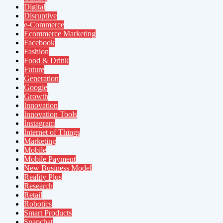
Digital
Disruptive
e-Commerce
Ecommerce Marketing
Facebook
Fashion
Food & Drink
Future
Generation
Google
Growth
Innovation
Innovation Tools
Instagram
Internet of Things
Marketing
Mobile
Mobile Payment
New Business Model
Reality Plus
Research
Retail
Robotics
Smart Products
Snapchat