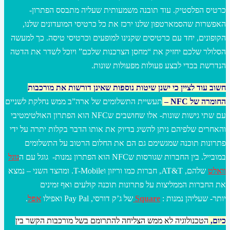
כרטיס הפלסטיק. עוד תובנה משמעותית שעליה מתבסס הפתרון-
האפשרות שהסמארטפון שלנו ירכז את כל כרטיסי המועדונים שלנו,
הקופונים, יחד עם כרטיסים שקנינו למופעים וכרטיסי טיסה. כך למעשה
הסלולר שלכם יחזיק את “מחסן הצרכנות שלכם” ויוכל לשדר את הדטה
הנדרשת בכדי לבצע פעולות מפעולות שונות.
חשוב עוד לציין כי ישנן שיטות נוספות שאינן דורשות את מורכבות
החומרה של
NFC –
תעשיית התשלומים של ארה”ב ממש נחלקת לשניים
עם שתי גישות שונות- אלו שחושבים שNFC הוא הפתרון האולטימטיבי
והאחרים שלפיהם ניתן להשיג בדיוק את אותו הדבר בקלות יתרה על ידי
פתרונות תוכנה שמגשימם גם הם את החלום הרטוב על התשלומים
במובייל. בין החברות שגורסות שNFC הוא הפתרון נמנות- גוגל עם ה
גוגל
וואלט
שלהם, AT&T, חברות כמו וריזון וT-Mobile. ומהצד השני – נמצא
את החברות הממליצות על פתרונות תוכנה קולעים ואף זמינים
יותר- שעליהן נמנות :
Square
של ג’ק דורסי, Pay Pal ואפילו
אפל
.
כיום,
הטכנולוגיה לא ממש הצליחה להתרומם בשל מורכבות הקשר בין