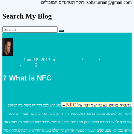
חקר הטרנדים המובילים- zohar.urian@gmail.com
Search My Blog
Search
Search
for:
Posted
Posted
urianzohar
June 18, 2013
in
e-Commerce
/
Mobile
/
Mobile
by
in
Payment
/
Retail
5
What is NFC ?
כתבתי פוסט בעבר שמדבר על
NFC
–
וממחיש לכם דרך דוגמאות מה המושג
אומר ומה למעשה טומנת בתוכה הטכנולוגיה הזו. הזמן עובר, ואני מרגישה שצריך להעלות
את הרף ולייצר הסברה נוספת שכן אני נמנת מבין אלו שמאמינים שהטכנולוגיה הזו שנמצאת
איתנו כבר לא מעט שנים תשנה למעשה את העתיד שלנו בשנים הקרובות. הפוסט הזה אמור