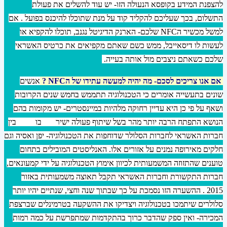
להצפנת המידע בקופסא הנעולה הזו- יש עוד להשלים את פעולת
התשלום, בכך שעליכם להקליד קוד על מנת שתוכלו להיכנס בפועל . אם
למשל מכשיר הNFC שלכם- הארנק הדיגיטל נגנב, תוכלו להקפיא או
לעשות לו דיסאייבל, ממש כשם שאתם מקפיאים את כרטיס האשראי
שלכם כשאתם ניצבים מול אותה בעייה.
אם אנו צריכים לסכם- מה יהיה למעשה עתידו של
הNFC ?
אנשים
שונים בתעשייה אומרים כי הטכנולוגיה תתממש בחמש שנים הקרובות
ושאף על פי כן היא עדיין רחוקה מלהיות במיינסטרים- יש מקומות בהם
הנושא התפתח הרבה יותר מהר בשל שיתוף פעולה ישיר
וקול
בו
רטיבי
בין
חברות האשראי לחברות הסלולר שדוחפות את הטכנולוגיה- יפן ואסיה וגם
חלקים מאירופה נמנים על אזורים אלו. האנליסטים המובילים בתחום
טוענים שהתזוזה המשמעותית לכיוון אימוץ הטכנולוגיה על ידי קמעונאים,
חברות התקשורת וחברות האשראי תקבל תאוצה משמעותית באזור
2015 . ההשערה הזו נסמכת על כך שבתוך שנה וחצי, שנתיים יהיו יותר
סלולרים שיתמכו בטכנולוגיה ויצדיקו את ההשקעה בטרמינלים שברצפת
המכירה- ואין ספק שהדבר כרוך בהתקדמות שמתפרשת על כמה רמות