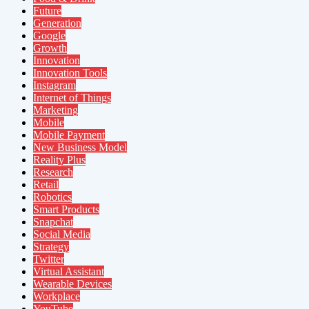
Future
Generation
Google
Growth
Innovation
Innovation Tools
Instagram
Internet of Things
Marketing
Mobile
Mobile Payment
New Business Model
Reality Plus
Research
Retail
Robotics
Smart Products
Snapchat
Social Media
Strategy
Twitter
Virtual Assistant
Wearable Devices
Workplace
YouTube