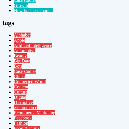
Case studies
Growth
New business models
tags
Alphabet
Apple
Artificial Intelligence
Automotive
Beauty
Big Data
Bots
Case studies
China
Connected World
Content
Culture
Digital
Disruptive
e-Commerce
Ecommerce Marketing
Facebook
Fashion
Food & Drink