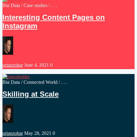
Posted
Big Data
/
Case studies
/ . . .
in
Interesting Content Pages on
Instagram
Posted
urianzohar
June 4, 2021
0
by
Posted
Big Data
/
Connected World
/ . . .
in
Skilling at Scale
Posted
urianzohar
May 28, 2021
0