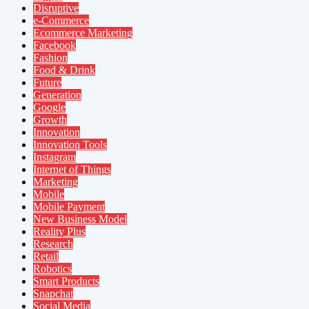
Disruptive
e-Commerce
Ecommerce Marketing
Facebook
Fashion
Food & Drink
Future
Generation
Google
Growth
Innovation
Innovation Tools
Instagram
Internet of Things
Marketing
Mobile
Mobile Payment
New Business Model
Reality Plus
Research
Retail
Robotics
Smart Products
Snapchat
Social Media