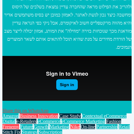
ולהריב את הפילוט מראה שהחברה עדיין נמצאת בשלבים של היסוס
ומחשבה כיצד נכון לגשת לאתגר. לאמזון כמובן יש בסיס משתמשים אדיר
והיא מהווה מרקטפלייס חשוב לאיקומרס, אבל ניקי כפי הנראה עדיין
מודאגת מכך שנוכחות בזירה “מוזילה” את המותג, אמזון יכולה לייצר מצב
של הורדת מחירים על מנת שהיא תוכל להתאים אותם לשאר המוצרים
הנמוכים.
Share this on WhatsApp
Amazon
Business Innovation
Case Study
Contextual eCommerce
Digital
e-Retailers
eCommerce
eCommerce Marketing
Fashion
Frenemy
Future
Growth
Marketing
Nike
On-line
Partnership
Retail
Stitch Fix
Strategy
Subscription