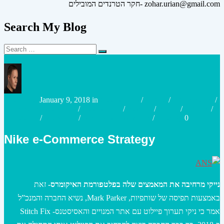
חקר הטרנדים המובילים- zohar.urian@gmail.com
Search My Blog
Search
Search
for:
Posted
Posted
urianzohar
January 9, 2018
in
Case studies
/
Digital
/
e-Commerce
/
by
in
Ecommerce Marketing
/
Case studies
/
Fashion
/
Future
/
Growth
/
Innovation
/
Marketing
/
New Business Model
/
Strategy
0
Nike e-Commerce Strategy
נייקי מרחיבה את המאמצים שלה בפלטפורמת האיקומרס-
זאת
באמצעות תפיסה של שותפיות, Mark Parker, נשיא החברה והמנכ”ל
אמר כי ניקי תערוך פיילוט עם אתר המנויים והאסיסטנס- Stitch Fix