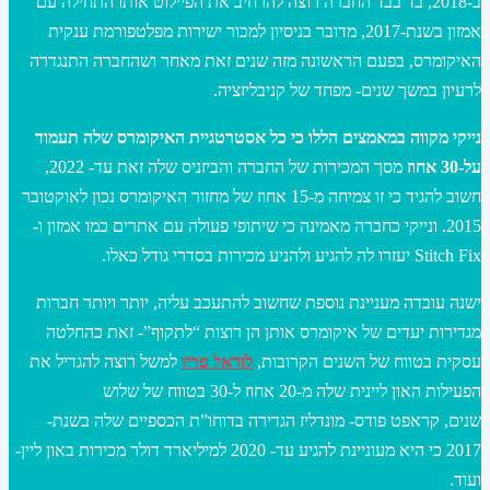
ב-2018, בד בבד החברה רוצה להרחיב את הפיילוט אותו התחילה עם
אמזון בשנת-2017, מדובר בניסיון למכור ישירות מפלטפורמת ענקית
האיקומרס, בפעם הראשונה מזה שנים זאת מאחר ושהחברה התנגדרה
לרעיון במשך שנים- מפחד של קניבליזציה.
נייקי מקווה במאמצים הללו כי כל אסטרטגיית האיקומרס שלה תעמוד
על-30 אחוז
מסך המכירות של החברה והביזניס שלה זאת עד- 2022,
חשוב להגיד כי זו צמיחה מ-15 אחוז של מחזור האיקומרס נכון לאוקטובר
2015. ונייקי כחברה מאמינה כי שיתופי פעולה עם אתרים כמו אמזון ו-
Stitch Fix יעזרו לה להגיע ולהניע מכירות בסדרי גודל כאלו.
ישנה עובדה מעניינת נוספת שחשוב להתעכב עליה, יותר ויותר חברות
מגדירות יעדים של איקומרס אותן הן רוצות “לתקוף”- זאת כהחלטה
עסקית בטווח של השנים הקרובות,
לוראל פריז
למשל רוצה להגדיל את
הפעילות האון ליינית שלה מ-20 אחוז ל-30 בטווח של שלוש
שנים, קראפט פודס- מונדליז הגדירה בדוחו”ת הכספיים שלה בשנת-
2017 כי היא מעוניינת להגיע עד- 2020 למיליארד דולר מכירות באון ליין-
ועוד.