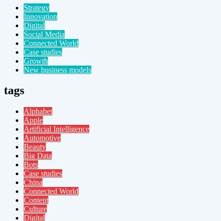
Strategy
Innovation
Digital
Social Media
Connected World
Case studies
Growth
New business models
tags
Alphabet
Apple
Artificial Intelligence
Automotive
Beauty
Big Data
Bots
Case studies
China
Connected World
Content
Culture
Digital