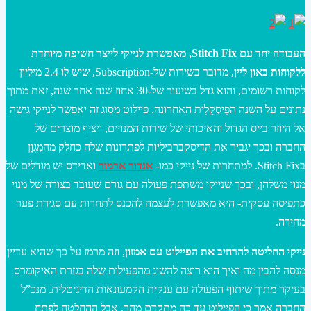
העבודה יחד עם Stitch Fix, מאפשרת לנייקי לייצר חשיפה מיוחדת
ללקוחות באון ליין
, מדובר בשירות של-Subscription, שיש לו 2.4 מיליון
לקוחות רשומים, והוא גדל בשיעור של-30 אחוז שנה אחר שנה, זאת מתוך
נתונים על השנה הפִיסְקָלִית האחרונה. פיילוט מסוג זה יאפשר לנייקי גישה
אל היוזר בייס הגדול והאיכותי של שירות המנויים, ויציף מוצרים של
החברה ובכך יגביר את הדיסקברביליות לפתרונות שלה כחלק מהמִגְוָן
בStitch Fix. למתחרות של נייקי כמו-
אנדור ארמור
ואדידס יש מודלים של
מנוי משלהן, ובכך שנייקי משתפת פעולה עם גורם שעובד בצורה של מנוי
כתפיסה עסקית- היא מאפשרת לעצמה להכנס לתחרות עם סגירת פער
מהירה.
נייקי החליטה להרחיב את הפיילוט עם אמזון
, וזה מרמז על כך שהיא עדיין
מנסה להבין מה ואיך היא רוצה להשיג מהפעילות שלה בגזרת האיקומרס
בעיקר מתוך שיתוף הפעולה עם ענקית הקמעונאות הדיגיטלית. מנכ”ל
החברה אמר כי הפיילוט עד כה מתקדם מהר, אבל ההחלטה לפתח