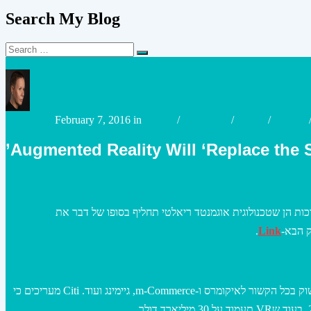
Search My Blog
Search
Search
for:
Posted
Posted
urianzohar
February 7, 2016
in
Digital
/
Disruptive
/
Future
/
Google
by
in
Augmented Reality Will ‘Replace the 
ות הן שטכנולוגית אוגמנטד ריאלטי תחליף בסופו של דבר את
.
Link
, טכנולוגית AR כפי הנראה הולכות להיות השחקן המרכזי המשבש של השוק בכל הקשור לאיקומרס ו-m-Commerce, גיימינג ועוד. Citi מעריכים כי