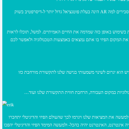
– טכנולוגיות AR יחליפו בסופו של דבר את מכשירי הסמארטפון שלנו, Citi מסבירים למה AR הינה בעלת פוטנציאל גדול יותר ל-דיסרפטיב בשוק
ות של AR יכולות להיות בשימוש באופן כזה שמדמה את החיים האמיתיים. למשל, תוכלו לראות
את המקום הפיזי בו אתם נמצאים באמצעות הטכנולוגיה ולאפשר לכם
יש הוא יגרום לשינוי משמעותי בגישה שלנו לתקשורת מורחבת כזו
ולוגיות במקום העבודה, הרחבת חווית התקשורת שלנו ועוד…
זרה לכם לפתוח את הראש ולהבין את מרחב האפשרויות הקיים, טכנולוגיות כמו AR ו-VR ירחיבו הלכה למעשה את המציאות שלנו ויגרמו לכך שהעולם הפיזי והדיגיטלי יתחברו
 האנשים, אמר את זה יפה אריק שמידט יו”ר גוגל בכנס הכלכלה הגדול בעולם בדאבוס בשנת 2015- בקרוב, לא יהיה אינטרנט, האינטרנט יהיה בהכל- ולמעשה המימד הפיזי והדיגיטלי יהפכו