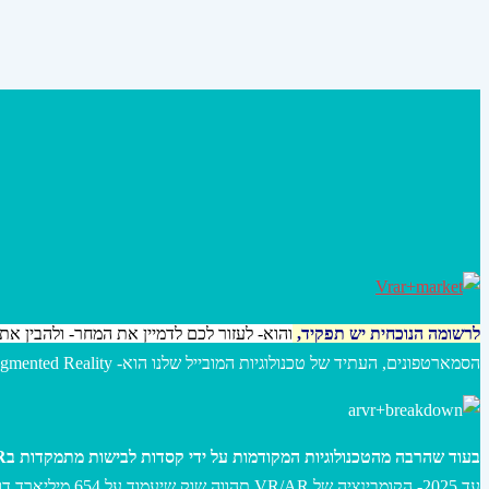
לרשומה הנוכחית
י
ש תפקיד,
והוא- לעזור לכם לדמיין את המחר- ולהבין 
הסמארטפונים, העתיד של טכנולוגיות המובייל שלנו הוא- Augmented Reality, זאת על פי מחקר שנערך באמצעות-Citi תוכלו להחשף למידע נוסף בלינק הבא-
בעוד שהרבה מהטכנולוגיות המקודמות על ידי קסדות לבישות מתמקדות בVR
עד 2025- הקומבינציה של VR/AR תהווה שוק שיעמוד על 654 מיליארד דולר, תעשיית הAR לבדה תעמוד על שווי שוק של 120 מילארד דולר עד 2020, בעוד שVR תעמוד על 30 מיליארד דולר.