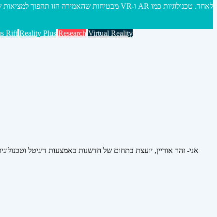
לאחד. טכנולוגיות כמו AR ו-VR מבטיחות שהאמירה הזו תהפוך למציאות שכן הן תאפשרנה לחבר בין רבדים שונים של מרחבי הדיגיטל והפיזיקל ויחד כפי הנראה ייצרו- מציאות חדשה.
s Rift
Reality Plus
Research
Virtual Reality
אני- זהר אוריין, יועצת בתחום של חדשנות באמצעות דיגיטל וטכנולוגי