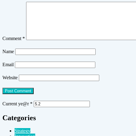
Comment
*
Name
Email
Website
Current ye@r
*
Categories
Strategy