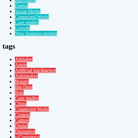
Innovation
Digital
Social Media
Connected World
Case studies
Growth
New business models
tags
Alphabet
Apple
Artificial Intelligence
Automotive
Beauty
Big Data
Bots
Case studies
China
Connected World
Content
Culture
Digital
Disruptive
e-Commerce