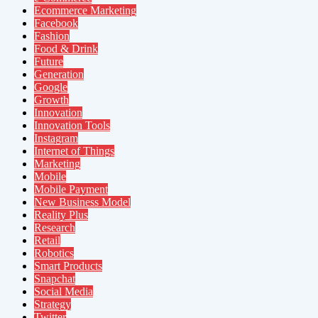
Ecommerce Marketing
Facebook
Fashion
Food & Drink
Future
Generation
Google
Growth
Innovation
Innovation Tools
Instagram
Internet of Things
Marketing
Mobile
Mobile Payment
New Business Model
Reality Plus
Research
Retail
Robotics
Smart Products
Snapchat
Social Media
Strategy
Twitter