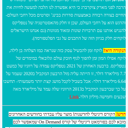
הרבה לפני מארק צוקרברג כי היא אפשרה לנו הלכה למעשה לחיות את
החיים בצורה רבודה באמצעות סדרות בבינג’ וסרטים מכל רחבי העולם-
והדגש הוא על רחבי העולם, שכן זו חלק מהאסטרטגיה של נטפליקס
להנגיש אותנו עם תרבויות שונות ומאוד מגוונות (גם אנחנו הישראלים
לוקחים חלק בגיוון הזה של התכנים על גבי הפלטפורמה).
הנקודה היא?
לוקח זמן להבשיל עסק כזה שנראה כמו הצלחה בן לילה,
לוקח אפילו המון זמן להפוך לגוף חובק עולם וגלובאלי במימדים של
נטפליקס. ברבעון האחרון של 2021 נטפליקס עמדה על רווניו של כמעט
7.7 מיליארד דולר, זו הייתה עליה מול הרבעון המקביל ב2020 שעמד על
6.64 מיליארד דולר- אבל בשביל לקבל מושג קצת יותר משמעותי- תחשבו
על כך שברבעון המקביל ב2013 הרווניו שלה עמד על מיליארד מאה
שבעים וחמישה מיליון דולר-
Link
.
חדש!
הקורס דיגיטלי לחדשנות! מוצר עליו עבדתי בחודשים האחרונים
מובא לכם בפורמאט דיגיטלי של קורס On Demand שמאפשר לכם