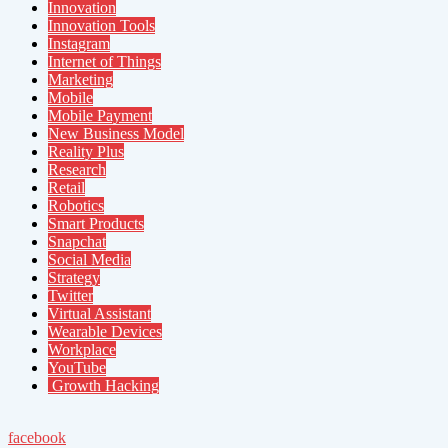
Innovation
Innovation Tools
Instagram
Internet of Things
Marketing
Mobile
Mobile Payment
New Business Model
Reality Plus
Research
Retail
Robotics
Smart Products
Snapchat
Social Media
Strategy
Twitter
Virtual Assistant
Wearable Devices
Workplace
YouTube
Growth Hacking
facebook