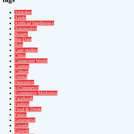
Alphabet
Apple
Artificial Intelligence
Automotive
Beauty
Big Data
Bots
Case studies
China
Connected World
Content
Culture
Digital
Disruptive
e-Commerce
Ecommerce Marketing
Facebook
Fashion
Food & Drink
Future
Generation
Google
Growth