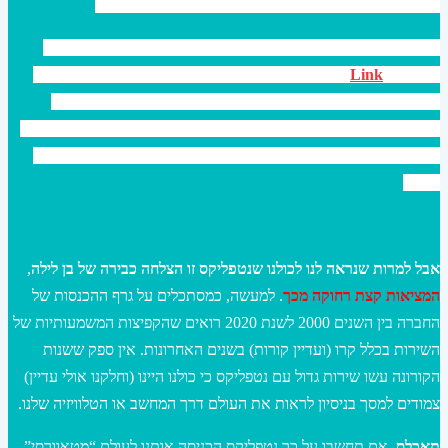
כשמסתכלים על גרף ההכנסות של נטפליקס לאורך השנים.
שווה לכם לקרוא את הספר של ריד היסטינגס המנכ”ל והפאונדר של
נטפליקס-
Link
שבו מסופר למעשה על התרבות של החברה ואיך היא
התפתחה. תוכלו להחשף שם לעובדה שבנקודת זמן מאוד ראשונית
בלוקבסטר, המתחרה הגדולה של נטפליקס סירבה לרכוש את החברה כי
היא לא הצליחה להבין את הפוטנציאל ואת האיום הגדול שאשר עומד
מולה.
אבל למרות שנראה לנו לכולנו שנטפליקס זו הצלחה כבירה של בן לילה
,
המציאות קצת רחוקה מכך
. למעשה, כמסתכלים על גרף ההכנסות של
החברה בין השנים 2000 לשנת 2020 רואים שהקפיצות המשמעותיות של
השירות בכלל קרו (ועדיין קורות) בשנים האחרונות. אין ספק ששנות
הקורונה עשו שירות גדול עם נטפליקס כי כולנו היינו (וחלקנו אולי עדיין)
צמודים למסך בניסיון לראות את העולם דרך המחשב או הטלוויזיה שלנו.
תאכלס,
אם תחשבו על כך נטפליקס הכניסה אותנו לעולם “מטאוורסי”