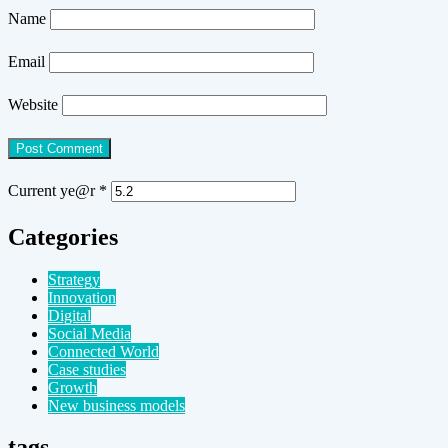
Name
Email
Website
Current ye@r
*
Categories
Strategy
Innovation
Digital
Social Media
Connected World
Case studies
Growth
New business models
tags