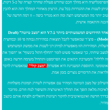
הפרסונליזציה היא מהלך חכם שדורש פעולת שחרור קצרה של כ-5 דקות,
וניתן לשנות את ההגדרות בכל עת. הרעיון מאחורי המהלך הזה הוא להבין
טוב יותר מה המשתמש רוצה ומה הוא מגדיר כיפה – זו רמה חדשה של
הבנה והתאמה אישית.
אחד החידושים המשמעותיים ביותר ב-V7 הוא “מצב טיוטה” (Draft
Mode)
– פיצ’ר שמאפשר לקבל תוצאות במהירות גבוהה פי 10 ובמחצית
העלות. המהירות הזו מאפשרת למידג׳רני לשנות את ממשק המשתמש
למצב שיחתי, כך שאפשר פשוט לומר “החלף חתול בינשוף” או “הפוך את
זה ללילה” והמערכת תתאים את הפרומפט ותתחיל משימה חדשה באופן
אוטומטי. התוספת המעניינת היא אפשרות
“מצב קולי”
שמאפשרת לדבר
ולראות את הדימויים נוצרים בזמן אמת.
השילוב של מצב הטיוטה המהיר עם אפשרות לשדרג תמונות מוצלחות
לאיכות מלאה הופך את תהליך האיטרציה והשיפור לנוח וזורם. מדובר
בדרך חדשה ואינטואיטיבית לחקור רעיונות ויזואליים ולפתח אותם בקצב
מהיר.