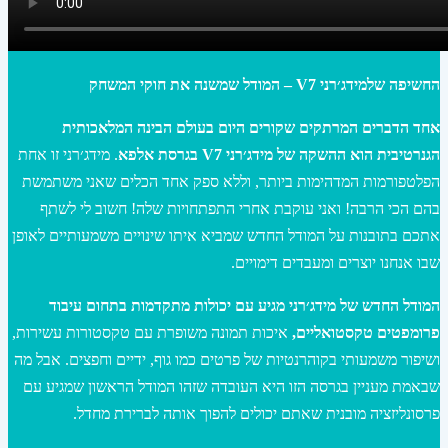
החשיפה שלמידג׳רני V7 – המודל שמשנה את חוקי המשחק
אחד הדברים המרתקים שקורים היום בעולם הבינה המלאכותית
הגנרטיבית הוא ההשקה של מידג׳רני V7 בגרסת אלפא
. מידג׳רני זו אחת
הפלטפורמות המדהימות ביותר, וללא ספק אחד הכלים שאני משתמשת
בהם הכי הרבה! ואני עוקבת אחרי התפתחויות שלה! חשוב לי לשתף
אתכם בתובנות על המודל החדש שמביא איתו שינויים משמעותיים לאופן
שבו אנחנו יוצרים ומעבדים דימויים.
המודל החדש של מידג׳רני מגיע עם יכולות מתקדמות בתחום עיבוד
פרומפטים טקסטואליים,
איכות תמונה משופרת עם טקסטורות עשירות,
ושיפור משמעותי בקוהרנטיות של פרטים כמו גוף, ידיים וחפצים. אבל מה
שבאמת מעניין בגרסה הזו היא העובדה שזהו המודל הראשון שמגיע עם
פרסונליזציה מובנית שאתם יכולים להפוך אותה לברירת מחדל.