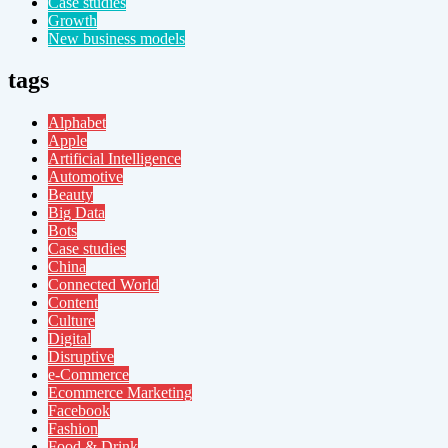
Case studies
Growth
New business models
tags
Alphabet
Apple
Artificial Intelligence
Automotive
Beauty
Big Data
Bots
Case studies
China
Connected World
Content
Culture
Digital
Disruptive
e-Commerce
Ecommerce Marketing
Facebook
Fashion
Food & Drink