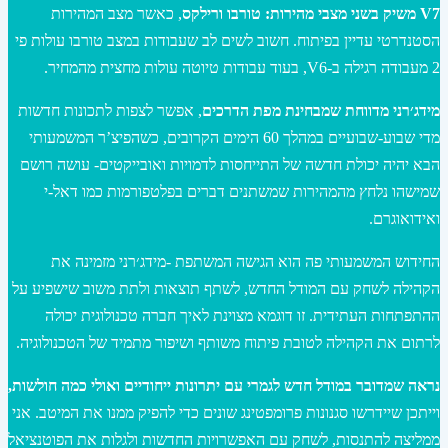
V7 משיק בשני מצבי מהירות: טורבו ורילקס
, כאשר מצב המהירות
הסטנדרטי עדיין בפיתוח. חשוב לשים לב שעבודות במצב טורבו עולות פי
2 מעבודה רגילה ב-V6, בעוד עבודות טיוטה עולות מחצית מהמחיר.
מידג׳רני מדווחת שמבחינת מפת הדרכים
, אפשר לצפות לתכונות חדשות
מדי שבוע-שבועיים במהלך 60 הימים הקרובים, כשהפיצ’ר המשמעותי
הבא יהיה יכולת חדשה של התייחסות לדמויות ואובייקטים- עושה רושם
שמישהו נלחץ מהמהירות שמשתנים דברים בפלטפורמות כמו דאל-י
ואידואוגרם.
החידוש המשמעותי פה הוא הגישה המשתפת -מידג׳רני מזמינה את
הקהילה לשחק עם המודל החדש, לשתף תוצאות ולתת משוב שישפיע על
ההתפתחות העתידית. זו דוגמא מצוינת לאיך חברה טכנולוגית יכולה
לרתום את הקהילה לטובת פיתוח משותף ושיפור מתמיד של הטכנולוגיה.
נראה שמדובר במודל חדש לגמרי עם יתרונות ייחודיים ואולי כמה חולשות,
וייתכן שיידרשו סגנונות פרומפטינג שונים כדי להפיק ממנו את המיטב. אני
ממליצה להתנסות, לשחק עם האפשרויות החדשות ולגלות את הפוטנציאל