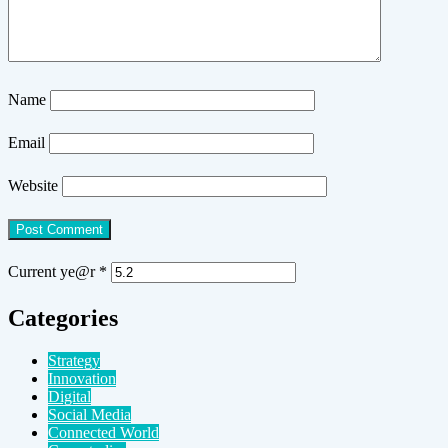
Name
Email
Website
Current ye@r
*
Categories
Strategy
Innovation
Digital
Social Media
Connected World