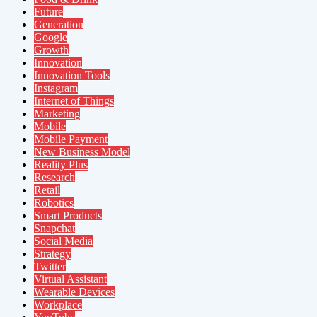
Future
Generation
Google
Growth
Innovation
Innovation Tools
Instagram
Internet of Things
Marketing
Mobile
Mobile Payment
New Business Model
Reality Plus
Research
Retail
Robotics
Smart Products
Snapchat
Social Media
Strategy
Twitter
Virtual Assistant
Wearable Devices
Workplace