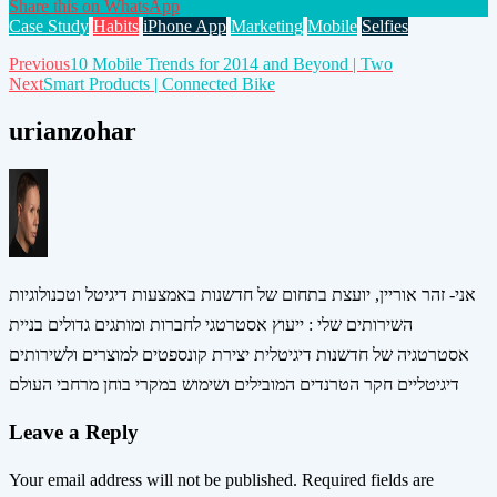
Share this on WhatsApp
Case Study
Habits
iPhone App
Marketing
Mobile
Selfies
Post
Previous
10 Mobile Trends for 2014 and Beyond | Two
Next
Smart Products | Connected Bike
navigation
urianzohar
אני- זהר אוריין, יועצת בתחום של חדשנות באמצעות דיגיטל וטכנולוגיות
השירותים שלי : ייעוץ אסטרטגי לחברות ומותגים גדולים בניית
אסטרטגיה של חדשנות דיגיטלית יצירת קונספטים למוצרים ולשירותים
דיגיטליים חקר הטרנדים המובילים ושימוש במקרי בוחן מרחבי העולם
Leave a Reply
Your email address will not be published.
Required fields are