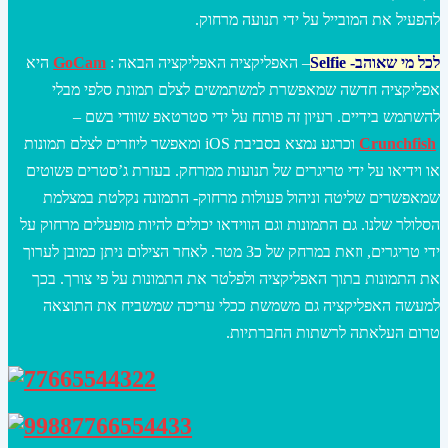
להפעיל את המובייל על ידי תנועה מרחוק.
לכל מי שאוהב- Selfie
– האפליקציה האפליקציה הבאה :
GoCam
היא
אפליקציה חדשה שמאפשרת למשתמשים לצלם תמונת סלפי מבלי
להשתמש בידיים. רעיון זה פותח על ידי סטרטאפ שוודי בשם –
Crunchfish
וכרגע נמצא בסביבת iOS ומאפשר ליוזרים לצלם תמונות
או וידיאו על ידי טריגרים של תנועות ממרחק. בעזרת ג’סטרים פשוטים
שמאפשרים שליטה וניהול פעולות מרחוק- התמונה נקלטת במצלמת
הסלולר שלנו. גם התמונות וגם הווידאו יכולים להיות מופעלים מרחוק על
ידי טריגרים, וזאת במרחק של כ3 מטר. לאחר הצילום ניתן כמובן לערוך
את התמונות בתוך האפליקציה ולפלטר את התמונות על פי צורך. בכך
למעשה האפליקציה גם משמשת ככלי עריכה שמשביח את התוצאה
טרום העלאתה לרשתות החברתיות.