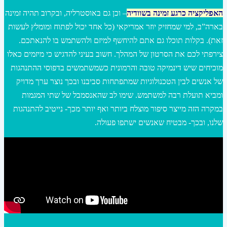
האפליקציה כרגע זמינה בשוודיה
– וכן גם באוסטרליה, ובקרוב תהיה זמינה
בארה”ב, למי שמחזיק יוזר אמריקאי (כל אחד יכול לפתוח ומומלץ לעשות
זאת). בקלות תוכלו גם אתם להיחשף למיזם ולהשתמש בו להנאתכם.
צירפתי לכם את הסרטון של המהלך. חשוב בעיני להדגיש כי מיזמים כאלו
מוכיחים שיש דינמיקה טובה והרמונית כשמשתמשים בדפוסי ההתנהגות
של אנשים לבין הטכנולוגיות שמתפתחות סביבנו ובכך נוצר ערך מדויק
ומביא תועלת רבה למשתמש. שימו לב שהאנסמבל של שתי המגמות
במקרה הזה מייצר סיפור מוצלח ביותר ואף יותר מכך- נייטיב להתנהגות
שלנו, ובכך- מבטיח שאנשים ישתפו פעולה.