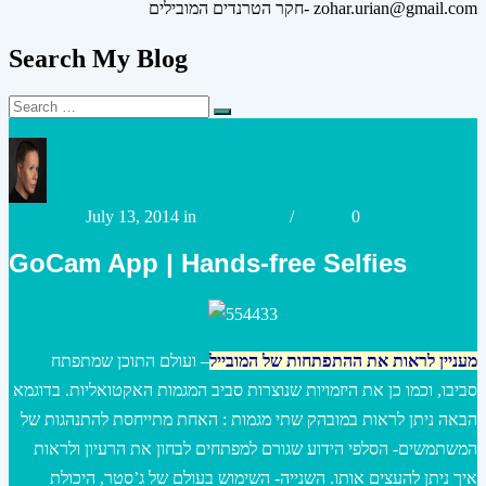
חקר הטרנדים המובילים- zohar.urian@gmail.com
Search My Blog
Search
Search
for:
Posted
Posted
urianzohar
July 13, 2014
in
Case studies
/
Mobile
0
by
in
GoCam App | Hands-free Selfies
מעניין לראות את ההתפתחות של המובייל
– ועולם התוכן שמתפתח
סביבו, וכמו כן את היזמויות שנוצרות סביב המגמות האקטואליות. בדוגמא
הבאה ניתן לראות במובהק שתי מגמות : האחת מתייחסת להתנהגות של
המשתמשים- הסלפי הידוע שגורם למפתחים לבחון את הרעיון ולראות
איך ניתן להעצים אותו. השנייה- השימוש בעולם של ג’סטר, היכולת