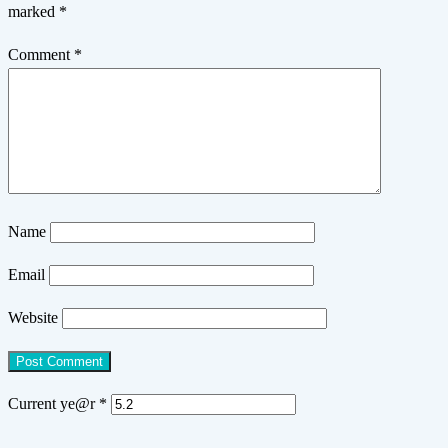
marked
*
Comment
*
Name
Email
Website
Current ye@r
*