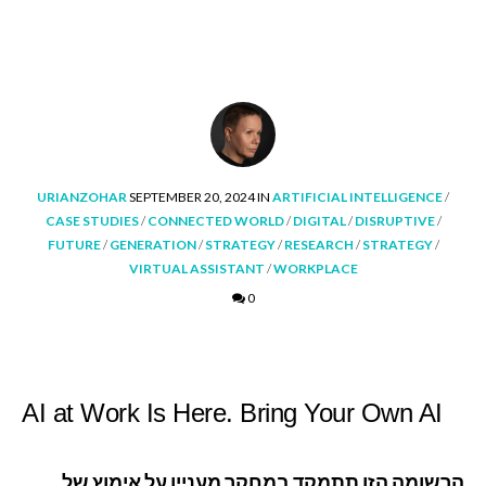
POSTED
POSTED
URIANZOHAR
SEPTEMBER 20, 2024
IN
ARTIFICIAL INTELLIGENCE
/
BY
IN
CASE STUDIES
/
CONNECTED WORLD
/
DIGITAL
/
DISRUPTIVE
/
FUTURE
/
GENERATION
/
STRATEGY
/
RESEARCH
/
STRATEGY
/
VIRTUAL ASSISTANT
/
WORKPLACE
0
AI at Work Is Here. Bring Your Own AI
הרשומה הזו תתמקד במחקר מעניין על אימוץ של