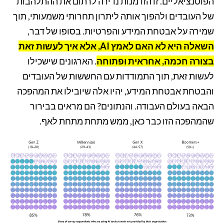
הפוטנציאליים. זו הזדמנות נדירה לרתום את ההתלהבות
של העובדים ולהפוך אותה ליתרון תחרותי משמעותי, תוך
שמירה על אבטחת המידע והפרטיות. בסופו של דבר,
השאלה היא לא האם לאמץ AI, אלא איך לעשות זאת
בצורה חכמה, אחראית ופתוחה
. הארגונים שישכילו
לעשות זאת, תוך התמודדות עם החששות של העובדים
והבטחת אבטחת המידע, יהיו אלה שיובילו את המהפכה
הבאה בעולם העבודה. והנתונים? הם מראים בבירור
שהמהפכה הזו כבר כאן, ממש מתחת מתחת לאף.