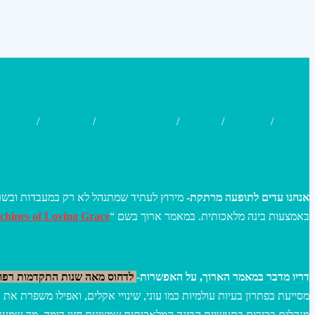
Growth
/
Innovation
/
Innovation Tools
/
Strategy
/
Research
/
אנחנו עדים לתופעה מרתקת-
באמצעות בינה מלאכותית. במאמר ארוך בשם “
hines of Loving Grace
דריו מדבר במאמר הארוך, על האפשרות-
לדחוס מאה שנות התקדמות רפואית לעשור אחד, על ריפו
מסייעת בפתרון בעיות עולמיות כמו עוני, שינויי אקלים, ואפילו משפרת 