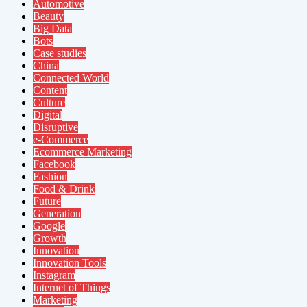
Automotive
Beauty
Big Data
Bots
Case studies
China
Connected World
Content
Culture
Digital
Disruptive
e-Commerce
Ecommerce Marketing
Facebook
Fashion
Food & Drink
Future
Generation
Google
Growth
Innovation
Innovation Tools
Instagram
Internet of Things
Marketing