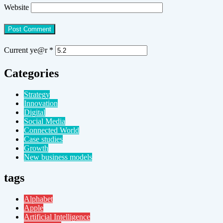
Website
Current ye@r
*
Categories
Strategy
Innovation
Digital
Social Media
Connected World
Case studies
Growth
New business models
tags
Alphabet
Apple
Artificial Intelligence