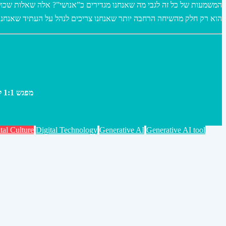
המשמעות של כל זה לגבי מה שאנחנו מגדירים כ”אנושי”? אלה שאלות שכולנ
הוא רק חלק מהשיחה הרחבה יותר שאנחנו צריכים לנהל על העתיד שאנחנו ר
מפגש 1:1 ליעוץ על בינה מלאכותית גנרטיבית// מפגשי יעוץ לחדשנות באמצעות דיגיטל וטכנולוגיות.
tal Culture
Digital Technology
Generative AI
Generative AI tool