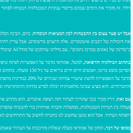
דולר. זה מזכיר את הימים שבהם מייסדי ענקיות הטכנולוגיה הבטיחו לפתור בע
אבל יש פער עצום בין ההבטחות לבין המציאות הנוכחית
. כיום, הבינה המל
את היכולות של רכבים אוטונומיים. אלה הישגים מרשימים, אבל עדיין רח
כ”מדינה של גאונים במרכז נתונים”, עם מיליוני עותקים של מודל AI שיכולים לעבוד במקביל על בעיות מורכבות. הוא מאמין שזה יכול להאיץ את קצב ההתקדמות המדעית פי 10 או יותר.
בתחום הביולוגיה והרפואה,
למשל, אמודאי מדבר על האפשרות לפתח טיפולים
הסרטן מובס ברובו, וא
והחברתיים. הוא מציע שבינה מלאכותית יכולה לסייע בחיזוק הדמוקרטיה ו
עם זאת
, דריו מכיר בכך שהדרך לעתיד הזה רצופה אתגרים. הוא מדגיש את
פעולה בין חברות הטכנולוגיה, ממשלות וחברה אזרחית כדי להבטיח שהפיתוח
יתפתח העתיד. אבל הוא טוען שחשוב לנו כחברה לחשוב על התרחישים האל
בסופו של דבר,
החזון של אמודאי מעלה שאלות מורכבות על העתיד שאנחנו ר