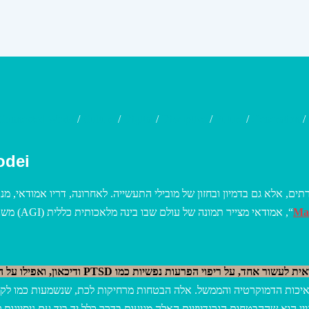
Connected World
/
Culture
/
Digital
/
Disruptive
/
Future
/
Generation
/
odei
Mac
“, אמודאי מצייר תמונה של עולם שבו בינה מלאכותית כללית (AGI) משנה את פני האנושות.
י הפרעות נפשיות כמו PTSD ודיכאון, ואפילו על העלאת התודעה האנושית לענן.
את איכות הדמוקרטיה והממשל. אלה הבטחות מרחיקות לכת, שנשמעות כמו לק