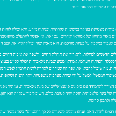
יות עולמיות כמו עוני ורעב.
אכותית מצטיינת בעיקר במשימות שגרתיות ובניתוח מידע. היא יכולה לזהות דפ
וקים מאוד מהחזון של אמודאי ואחרים. עם זאת, אי אפשר להתעלם מהפוטנצ
 חדשניים למחלות, להאריך את תוחלת החיים, ולשפר את איכות החיים באופ
נשים חיים חיים בריאים עד גיל 150 ומעלה. בתחום הכלכלה והפיתוח העולמי, אמודאי מציע שבינה מל
בשיפור הממשל, למשל על ידי יצירת מערכות משפטיות יותר הוגנות ושקופות
 הצורך להתמודד עם סיכונים פוטנציאליים של בינה מלאכותית, ומזהיר מפני
 של בינה מלאכותית חזקה יהיה לטובת כולם. חשוב לזכור שכל זה הוא חזון
ה ולתכנן קדימה.
וצים ליצור. האם אנחנו מוכנים לשינויים כל כך דרמטיים? כיצד נבטיח שה