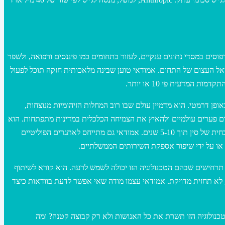
וסים במסדי נתונים ענקיים, לעזור בתחומים כמו פיננסים ורפואה, ולשפר
יאל העצום של התחום. אמודאי טוען שבינה מלאכותית חזקה תוכל לפעול
ן דרמטי. הוא מדמיין עולם שבו רוב המחלות הזיהומיות מנוצחות,
אכותית יכולה לסייע בצמצום פערים עולמיים ולהאיץ את הצמיחה הכלכלית במדינות מתפתחות. הוא
מדבר על האפשרות להשיג שיעורי צמיחה שנתיים של 20% במדינות מתפתחות, מה שיכול להביא את אפריקה שמדרום לסהרה לרמת התמ”ג לנפש הנוכחית של סין תוך 5-10 שנים. אמודאי גם מתייחס לאתגרים הפוליטיים
, או על ידי שיפור אספקת השירותים הממשלתיים.
 תרחישים שבהם הטכנולוגיה הזו יכולה לשמש לרעה. הוא קורא לשיתוף
, לא תחזית מדויקת. אמודאי עצמו מודה שאי אפשר לדעת בוודאות כיצד
טכנולוגיה הזו תשרת את כל האנושות ולא רק קבוצה קטנה? ומה