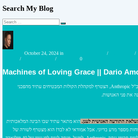
Search My Blog
Search
Search
for:
Posted
Posted
urianzohar
October 24, 2024
in
Artificial Intelligence
/
Case studies
/
by
in
Strategy
/
Virtual Assistant
/
Workplace
0
Machines of Loving Grace || Dario Am
מירוץ לעתיד שמתנהל לא רק במעבדות ובשרתים, אלא גם בדמיון ובחזון של מובילי התעשייה. לאחרונה, דריו אמודאי, מנכ”ל Anthropic, הצטרף למקהלת הקולות המבטיחים עתיד מהפכני
הוא מתאר עתיד שבו הבינה המלאכותית
וחות מספר מדע בדיוני. אבל אמודאי לא לבד! הוא מצטרף לשורה של
מנהלים בכירים בתעשיית הבינה המלאכותית שמציגים חזון דומה. מה שמעניין הוא שההבטחות הגרנדיוזיות האלה מגיעות בדרך כלל יד ביד עם ניסיונות לגייס סכומי עתק. Anthropic, למשל, מנסה לגייס לפי שווי של 40 מיליארד