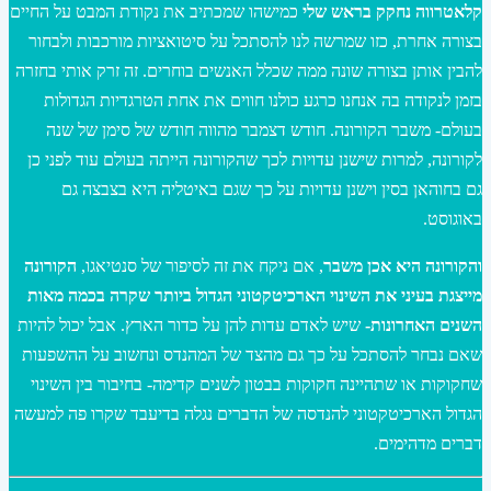
קלאטרווה נחקק בראש שלי
כמישהו שמכתיב את נקודת המבט על החיים
בצורה אחרת, כזו שמרשה לנו להסתכל על סיטואציות מורכבות ולבחור
להבין אותן בצורה שונה ממה שכלל האנשים בוחרים. זה זרק אותי בחזרה
בזמן לנקודה בה אנחנו כרגע כולנו חווים את אחת הטרגדיות הגדולות
בעולם- משבר הקורונה. חודש דצמבר מהווה חודש של סימן של שנה
לקורונה, למרות שישנן עדויות לכך שהקורונה הייתה בעולם עוד לפני כן
גם בחוהאן בסין וישנן עדויות על כך שגם באיטליה היא בצבצה גם
באוגוסט.
והקורונה היא אכן משבר
, אם ניקח את זה לסיפור של סנטיאגו,
הקורונה
מייצגת בעיני את השינוי הארכיטקטוני הגדול ביותר שקרה בכמה מאות
השנים האחרונות-
שיש לאדם עדות להן על כדור הארץ. אבל יכול להיות
שאם נבחר להסתכל על כך גם מהצד של המהנדס ונחשוב על ההשפעות
שחקוקות או שתהיינה חקוקות בבטון לשנים קדימה- בחיבור בין השינוי
הגדול הארכיטקטוני להנדסה של הדברים נגלה בדיעבד שקרו פה למעשה
דברים מדהימים.