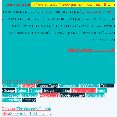
חדש!!! הספר שלי: “המתכון לשינוי” בגרסה דיגיטלית!
אם אתם רוצים
ללמוד יותר על שינוי,
להבין במה זה אומר לנהל תהליכים טרנספורמטיבים
בחברה, או מצד שני להבין כיצד תוכלו לטפל בצורה חכמה בטרנספורמציה
האישית שלכם. אני ממליצה לכם מאוד לקרוא את הספר שלי שיצא
השנה. “המתכון לשינוי”, מדריך אסטרטגי לאתגר של עולם שעובר שינוי
על בסיס קבוע.
https://zoharurian.com/book/
Share this on WhatsApp
Case Study
Change
Corona Days
Coronavirus
COVID-19
Cultural
Change
Culture
Design
Design Thinking
Digital Culture
Future
Innovation
Marketing
People First
People Journey
Storytellers
Storytelling
Strategy
Post
Previous
The Queen’s Gambit
Next
Story to be Told ~ Utility
navigation