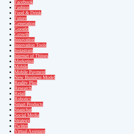
Facebook
Fashion
Food & Drink
Future
Generation
Google
Growth
Innovation
Innovation Tools
Instagram
Internet of Things
Marketing
Mobile
Mobile Payment
New Business Model
Reality Plus
Research
Retail
Robotics
Smart Products
Snapchat
Social Media
Strategy
Twitter
Virtual Assistant