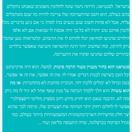
בישראל. לסנטיאגו, הייתה גישה שונה לחלוטין מאמנים שאנחנו נתקלים
בהם בעולם, הוא חשב שהתערוכה שלו צריכה להיות כזו שגם מסתכלים
עליה, אבל לא פחות חשוב שגם נוגעים בה! למה? כי אם ניגע בדברים נוכל
להבין אותם טוב יותר! לא כל כך היה אכפת לו שמאות אם לא אלפי
הילדים שהגיעו למוזיאון יכלו להרוס לו את הדגמים, קלטראווה טען שהכל
ניתן לתיקון, ומה שחשוב יותר הינה ההשראה והנגיעה שאפשר בילדים
ובהורים שלהם שהגיעו ופקדו את התערוכה.
סנטיאגו הוא בחור מעניין מעוד הרבה סיבות
, למשל- הוא היה ארכיטקט
וכל הזמן כשרצה לבנות דברים אמרו לו: את זה אפשר, את זה אי אפשר,
בטון וברזל לא יכולים ללכת יחד, וזכוכית ומתכת לא מתחברות.
אז מה
הוא עשה?
הוא הלך ללמוד הנדסה על מנת שאף אחד לא יגיד לו מה ניתן
ומה לא. ההבנה שאם הוא יחזיק מידע רחב מספיק מוליטי דיסצפילנרי
אפשר לו לחלום רחוק יותר הנחתה את הצעדים שלו, וגרמה לכך שהוא
יצר חלק מהיצירות הארכיטקטוניות המשמעותיות ביותר בעולם, כמו
מגדל הפיקוח בברצלונה, שדה התעופה בליאון ועוד…