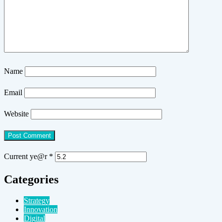
Name
Email
Website
Current ye@r
*
Categories
Strategy
Innovation
Digital