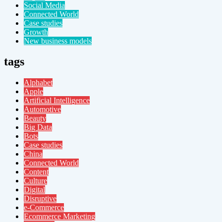
Social Media
Connected World
Case studies
Growth
New business models
tags
Alphabet
Apple
Artificial Intelligence
Automotive
Beauty
Big Data
Bots
Case studies
China
Connected World
Content
Culture
Digital
Disruptive
e-Commerce
Ecommerce Marketing