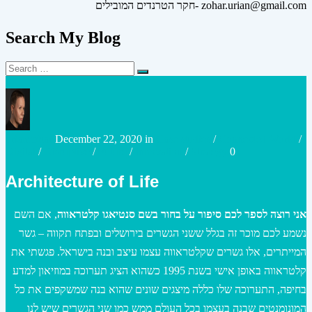
חקר הטרנדים המובילים- zohar.urian@gmail.com
Search My Blog
Search
Search
for:
Posted
Posted
urianzohar
December 22, 2020
in
Case studies
/
Connected World
/
by
in
Digital
/
Disruptive
/
Future
/
Innovation
/
Strategy
0
Architecture of Life
אני רוצה לספר לכם סיפור על בחור בשם סנטיאגו קלטראווה
, אם השם
נשמע לכם מוכר זה בגלל ששני הגשרים בירושלים ובפתח תקווה – גשר
המייתרים, אלו גשרים שקלטראווה עצמו עיצב ובנה בישראל. פגשתי את
קלטראווה באופן אישי בשנת 1995 כשהוא הציג תערוכה במוזיאון למדע
בחיפה, התערוכה שלו כללה מיצגים שונים שהוא בנה שמשקפים את כל
המונומנטים שבנה בעצמו בכל העולם ממש כמו שני הגשרים שיש לנו