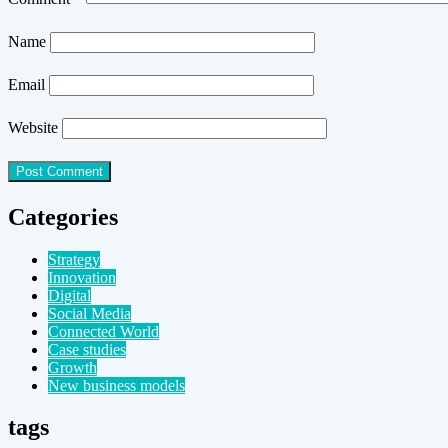
Name
Email
Website
Categories
Strategy
Innovation
Digital
Social Media
Connected World
Case studies
Growth
New business models
tags