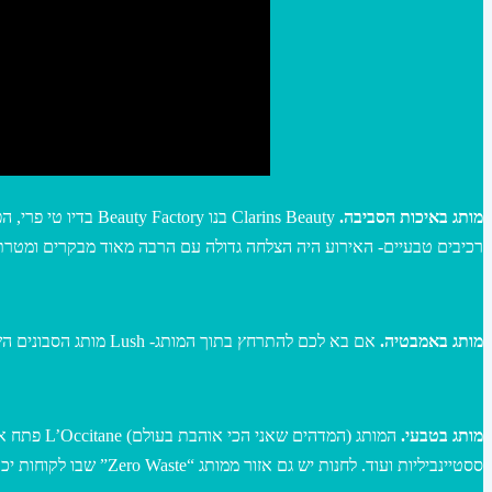
מותג באיכות הסביבה.
Clarins Beauty בנ
רכיבים טבעיים- האירוע היה הצלחה גדולה עם הרבה מאוד מבקרים ומטרתו 
מותג באמבטיה.
אם בא לכם להתרחץ בתוך המותג- Lush מותג הסבונים השיק חוויה של 75 דקות בשינג’וקו שביפן שנחאי- שבה אתם יכולים לנסות את מוצרי המותג כולם.
מותג בטבעי.
המותג (ה
ססטיינביליות ועוד. לחנות יש גם אזור ממותג “Zero Waste” שבו לקוחות יכולים להביא את כלי הקיבול שלהם כשהם רייקים ולמלא מחדש במוצרי ל’אוקסיטן.