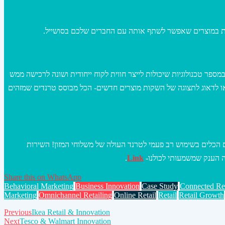
Cheng כשהמטרה שלה היא להראות את החנות החכמה ביותר בעולם- Smart Store יש בה שימוש במספר טכנולוגיות שיכולות לייצר חווית לקוח ייחודית ושונה לרכישה ממש
 לדאוג לתצוגה של השקות מוצרים חדשים- הכל מבוסס טרנדים שמזהים
 OPA סטארטאפ חדש של שני יוצאי Wolt אשר החליטו להכניס את עולם הכלים בשימוש רב פעמי לטרנד העולה של משלוחי המזון! השירות
ה הענק שמשמעותי לכולנו-
Link
.
Share this on WhatsApp
Behavioral Marketing
Business Innovation
Case Study
Connected Ret
Marketing
Omnichannel Retailing
Online Retail
Retail
Retail Growth
Post
Previous
Ikea Retail & Innovation
Next
Tesco & Walmart Innovation