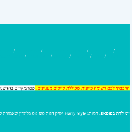
ruptive
/
e-Commerce
/
Ecommerce Marketing
/
Case studies
/
iness Model
/
Reality Plus
/
Strategy
/
Research
/
Retail
/
Smart
הרכבתי לכם רשומה כייפית שכוללת קייסים מעניינים.
שמתמקדים בחדשנות 
יומולדת בפופאפ.
המותג Harry Style ישיק חנות פופ אפ בלונדון שאמורה לקדם את היומולדת שלו כתחנה של מתנות לחגים ולשנה החדשה.