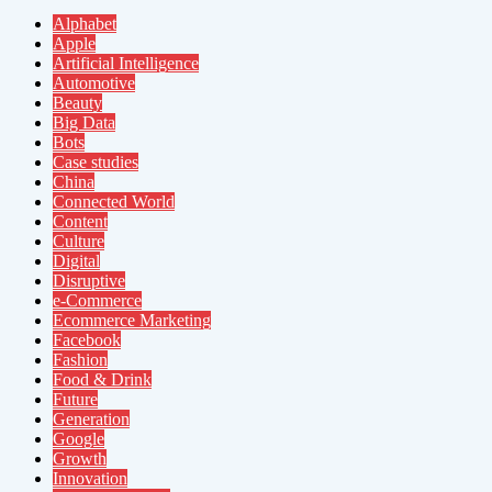
Alphabet
Apple
Artificial Intelligence
Automotive
Beauty
Big Data
Bots
Case studies
China
Connected World
Content
Culture
Digital
Disruptive
e-Commerce
Ecommerce Marketing
Facebook
Fashion
Food & Drink
Future
Generation
Google
Growth
Innovation