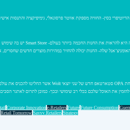
JD.com- פתחו חנות חדשה בסין בdu
מניצ’אנל שלה- החנות יכולה להחזיר במהירות מוצרים חדשים שחסרים, או
ובארץ, חדשנות שממש כדאי לעקוב אחריה וללמוד כיצד מתפתחת
הזמין את האוכל שלכם בכלי רב שימושי ובכך- כמובן לתרום לאתגר הסביב
ail
Corporate Innovation
e-Retailers
Future
Future Consumption
Guerr
Retail Tomorrow
Savvy Retailers
Strategy