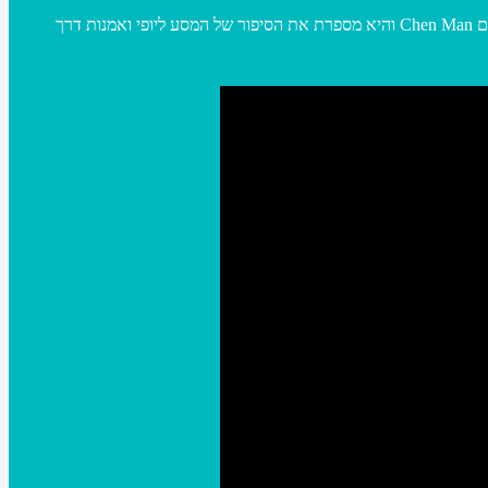
Lancôme השיקו סדרת תערוכות אמנות בסין- הראשונה בשנחאי, התערוכה שנמצאת בתוך Yuz Museum נעשתה באנמצעות אמן בשם Chen Man והיא מספרת את הסיפור של המסע ליופי ואמנות דרך