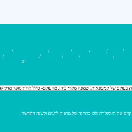
tudies
/
Connected World
/
Marketing
/
Content
/
Culture
/
Digital
/
Dis
s
/
Internet of Things
/
Marketing
/
Mobile
/
Mobile Payment
/
New Bus
le Devices
0
בעולם של קמעונאות. שמונה מקרי בוחן, מהעולם- כולל אחת סופר מדליקה