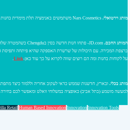
מותג וירטואלי.
Nars Cosmetics משתמשים באנימציה תלת מימדית בחנות הדיוטיפרי בסין- החוויה מספקת אווטר פרסונאלי, גימיפיקציה והתנסות אישית במוצרים שאפשר לשתף אותה עם החברים שלכם בסושייל.
המותג החכם.
ברצפת המכירה. עם היכולות של שרשרת האספקה שהיא פיתחה ותפיסת האו
על לקוחות בחנות ומה הם רוצים שווה לקרוא על כך עוד כאן-
Link
.
מותג בכלי.
למעשה מוטמע (בתל אביב) כאופציה במשלוחי וואלט ומאפשר לכם בחירה ל
illa Retail
Human Based Innovation
Innovation
Innovation Tools