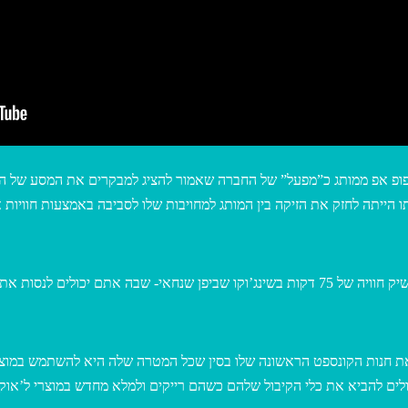
ו Beauty Factory בדיו טי פרי, הפופ אפ ממותג כ”מפעל” של החברה שאמור להציג למבקרים
הייתה לחזק את הזיקה בין המותג למחויבות שלו לסביבה באמצעות חוויות 
מדהים שאני הכי אוהבת בעולם) L’Occitane פתח את חנות הקונספט הראשונה שלו בסין שכל המטרה ש