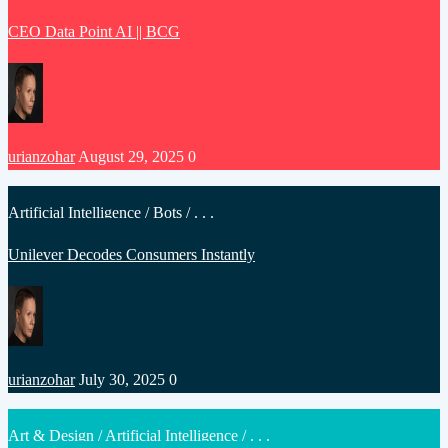
in
CEO Data Point AI || BCG
Posted
urianzohar
August 29, 2025
0
by
Posted
Artificial Intelligence
/
Bots
/ . . .
in
Unilever Decodes Consumers Instantly
Posted
urianzohar
July 30, 2025
0
by
Posted
Art & Design
/
Artificial Intelligence
/ . . .