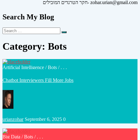
חקר הטרנדים המובילים- zohar.urian@gmail.com
Search My Blog
Search
Search
for:
Category:
Bots
Posted
Artificial Intelligence
/
Bots
/ . . .
in
Chatbot Interviewers Fill More Jobs
Posted
urianzohar
September 6, 2025
0
by
Posted
Big Data
/
Bots
/ . . .