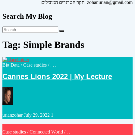
חקר הטרנדים המובילים- zohar.urian@gmail.com
Search My Blog
Search
Search
for:
Tag:
Simple Brands
Posted
Big Data
/
Case studies
/ . . .
in
Cannes Lions 2022 | My Lecture
Posted
urianzohar
July 29, 2022
1
by
Posted
Case studies
/
Connected World
/ . . .