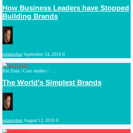
in
How Business Leaders have Stopped
Building Brands
Posted
urianzohar
September 24, 2019
0
by
Posted
Big Data
/
Case studies
/ . . .
in
The World’s Simplest Brands
Posted
urianzohar
August 12, 2019
0
by