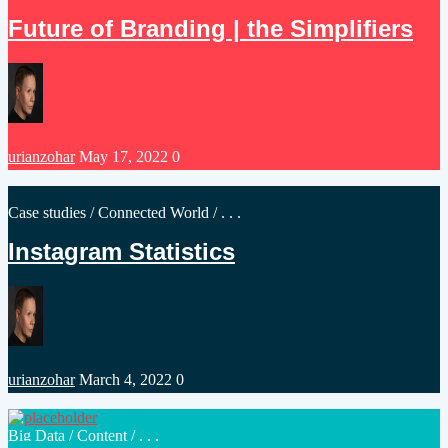
in
Future of Branding | the Simplifiers
Posted
urianzohar
May 17, 2022
0
by
Posted
Case studies
/
Connected World
/ . . .
in
Instagram Statistics
Posted
urianzohar
March 4, 2022
0
by
Posted
Big Data
/
Content
/ . . .