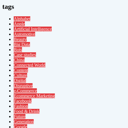
tags
Alphabet
Apple
Artificial Intelligence
Automotive
Beauty
Big Data
Bots
Case studies
China
Connected World
Content
Culture
Digital
Disruptive
e-Commerce
Ecommerce Marketing
Facebook
Fashion
Food & Drink
Future
Generation
Google