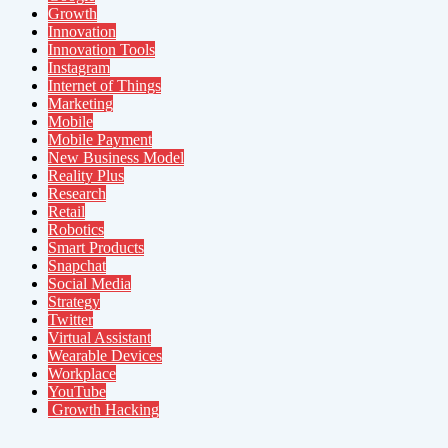
Growth
Innovation
Innovation Tools
Instagram
Internet of Things
Marketing
Mobile
Mobile Payment
New Business Model
Reality Plus
Research
Retail
Robotics
Smart Products
Snapchat
Social Media
Strategy
Twitter
Virtual Assistant
Wearable Devices
Workplace
YouTube
Growth Hacking