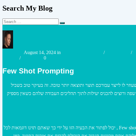
Search My Blog
Search
Search
for:
Posted
Posted
urianzohar
August 14, 2024
in
Artificial Intelligence
/
Case studies
/
C
by
in
Strategy
/
Workplace
0
Few Shot Prompting
וזר לו לייצר עבורכם תוצר ותוצאה יותר טובה. זה בעיקר טוב בשביל
שפה ורוצים להכניס יעילות לתוך תהליכים העבודה שלהם כשאין מספיק
וחוסר במידע רלוונטי לנושא עליו אתם מדברים- Few shot prompting , יכול לפתור את הבעיה הזו על ידי כך שאתם תזינו דוגמאות לכל
יהם אתם מכוונים תגביר את היכולת להרים את איכות התוצר. כמו