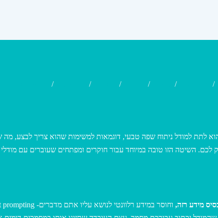
onnected World
/
Marketing
/
Content
/
Culture
/
Digital
/
Disruptive
/
הוא לתת למודל ניתוח שפה טבעי, דוגמאות למשימות שהוא צריך לבצע, מה שע
 לכם. השיטה הזו טובה במיוחד עבור חוקרים ומפתחים שעוברים עם מודלי 
סיס מידע רזה
מודל יכתוב עבורכם מסמך, עצם העובדה שתזינו אותו במסמכים דומים אל