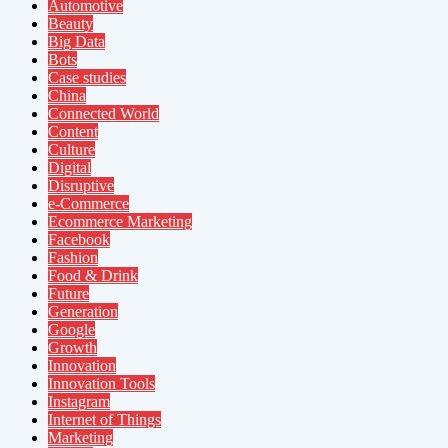
Automotive
Beauty
Big Data
Bots
Case studies
China
Connected World
Content
Culture
Digital
Disruptive
e-Commerce
Ecommerce Marketing
Facebook
Fashion
Food & Drink
Future
Generation
Google
Growth
Innovation
Innovation Tools
Instagram
Internet of Things
Marketing