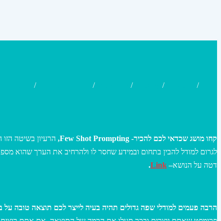
Innovation
/
Innovation Tools
/
Marketing
/
Strategy
/
Research
/
קחו מושג שכדאי לכם להכיר- Few Shot Prompting,
הרעיון בשיטה הזו 
לגרום למודל להבין בתחום ובמידע שחסר לו ולהרחיב את הערך שהוא מספק
.
Link
–
דטה על הנושא
הרבה פעמים למודלי שפה גדולים תהיה בעיה לייצר לכם תוצאה טובה על ב,
פרומפט שאתם יוצרים ובכך תעלו את הרמה של התוצאה. אם אתם רוצים שה