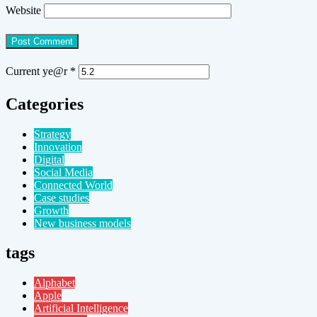
Website
Current ye@r
*
Categories
Strategy
Innovation
Digital
Social Media
Connected World
Case studies
Growth
New business models
tags
Alphabet
Apple
Artificial Intelligence