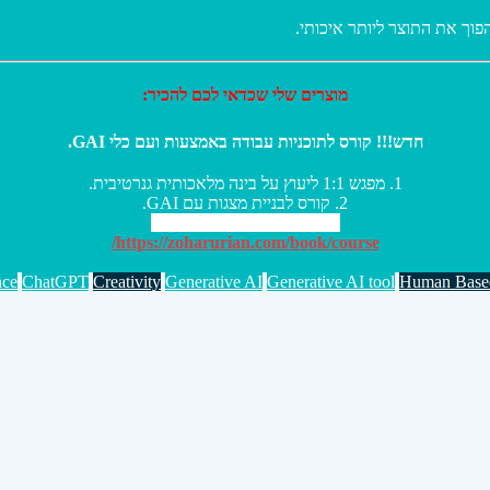
פוך את התוצר ליותר איכותי
מוצרים שלי שכדאי לכם להכיר:
חדש!!! קורס לתוכניות עבודה באמצעות ועם כלי GAI.
1. מפגש 1:1 ליעוץ על בינה מלאכותית גנרטיבית.
2. קורס לבניית מצגות עם GAI.
3.קורס למסע לקוח עם GAI.
https://zoharurian.com/book/course/
ace
ChatGPT
Creativity
Generative AI
Generative AI tool
Human Based