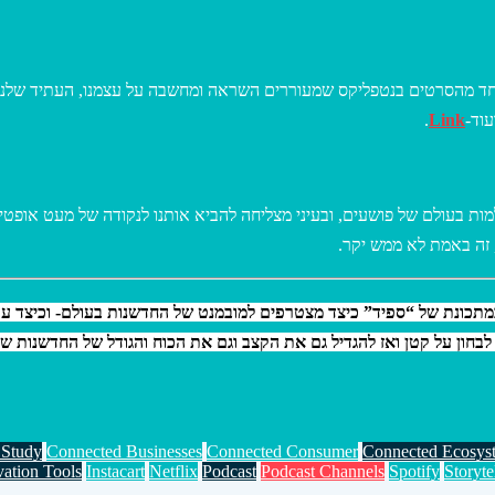
ד מהסרטים בנטפליקס שמעוררים השראה ומחשבה על עצמנו, העתיד שלנו ו
וד-
Link
.
 זה באמת לא ממש יקר.
מתכונת של “ספיד” כיצד מצטרפים למובמנט של החדשנות בעולם- וכיצד עוש
לבחון על קטן ואז להגדיל גם את הקצב וגם את הכוח והגודל של החדשנות ש
 Study
Connected Businesses
Connected Consumer
Connected Ecosys
vation Tools
Instacart
Netflix
Podcast
Podcast Channels
Spotify
Storyte