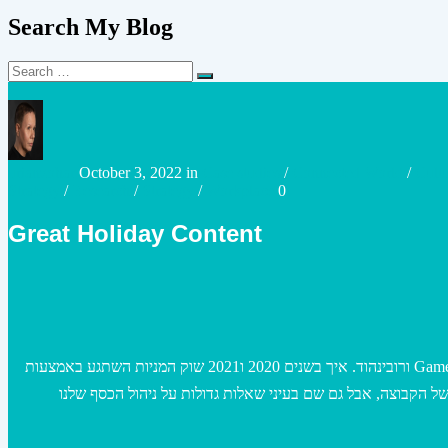
Search My Blog
Search
Search
for:
Posted
Posted
urianzohar
October 3, 2022
in
Case studies
/
Connected World
/
Cult
by
in
Strategy
/
Research
/
Strategy
/
Workplace
0
Great Holiday Content
אחת מהסדרות התעודיות הטובות ביותר שיצא לי לצפות בהן, נטפליקס יצאה בשלושה פרקים שמסבירים עבורכם את פרשיית Gamestop ורובינהוד. איך בשנים 2020 ו2021 שוק המניות השתגע באמצעות
 מדהים שמראה את הכוח של הרשת החברתית ושל הקבוצה, אבל גם שם בעיני שאלות גדולות על ניהול הכסף שלנו