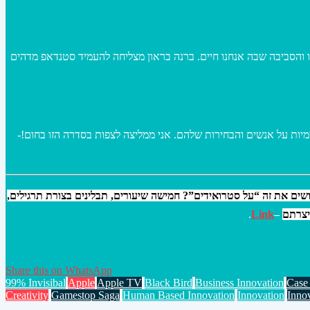
הסביבה שבה אנחנו חיים. ברנה בראון מצליחה להעמיד סטנדאפ מדהים
ים את זה “על סטרואידים”? חמישה שיעורים, תבלינים בצורת תרגילים,
יצרתם
–
Link
.
Share this on WhatsApp
99% Invisibal
Apple
Apple TV
Black Bird
Business Innovation
Case
Creativity
Gamestop Saga
Human Based Innovation
Innovation
Inno