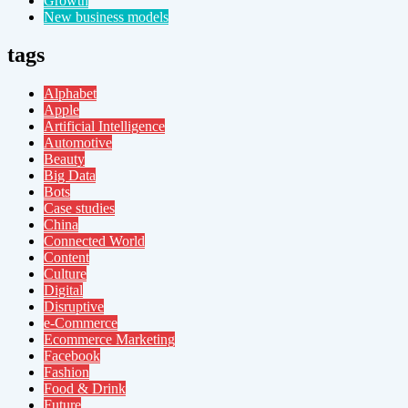
Growth
New business models
tags
Alphabet
Apple
Artificial Intelligence
Automotive
Beauty
Big Data
Bots
Case studies
China
Connected World
Content
Culture
Digital
Disruptive
e-Commerce
Ecommerce Marketing
Facebook
Fashion
Food & Drink
Future