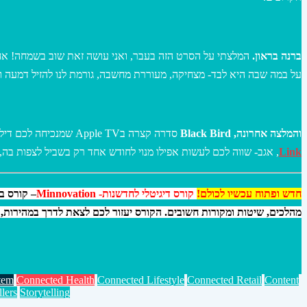
ברנה בראון.
המלצתי על הסרט הזה בעבר, ואני עושה זאת שוב בשמחה! אח
על במה שבה היא לבד- מצחיקה, מעוררת מחשבה, גורמת לנו להזיל דמעה וע
והמלצה אחרונה, Black Bird
סדרה קצרה בApple TV שמנכיחה לכם דילמות בעולם של פושעים, ובעיני מצליחה להביא אותנו לנקודה של מעט אופטימיות על אנשים והבחירות שלהם. אני ממליצה לצפות בסדרה הזו בחום!-
Link
, אגב- שווה לכם לעשות אפילו מנוי לחודש אחד רק בשביל לצפות בה,
חדש ופתוח עכשיו לכולם!
קורס דיגיטלי לחדשנות- Minnovation
– קורס ב
מהלכים, שיטות ומקורות חשובים. הקורס יעזור לכם לצאת לדרך במהירות, 
tem
Connected Health
Connected Lifestyle
Connected Retail
Content
llers
Storytelling