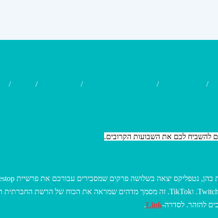
ure
/
Digital
/
e-Commerce
/
Ecommerce Marketing
/
Food & Drink
/
Fu
ים להשביח לכם את השבועות הקרובים.
רוכשי מניות שפעלו כקבוצות מפלטפורמות ברשתות החברתיות כמו רדיט, Twitch. וTikTok. זה מסמך
ים להזהר. לסדרה-
Link
.