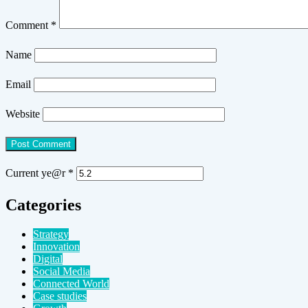
Comment
*
Name
Email
Website
Current ye@r
*
Categories
Strategy
Innovation
Digital
Social Media
Connected World
Case studies