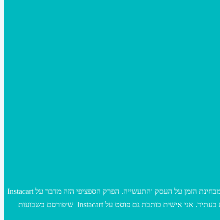
זה פודקאסט ישראלי נהדר, בכל פרק שעולה לאוויר חוקרים חברה לעומק ומדברים עליה- על המודל העסקי שלה, ועל ההשפעות שלה מבחינת הזמן על העסק והתעשייה. הפרק הספציפי הזה מדבר על Instacart
חברת ליקוט מוצרי מזון מהסופר בארה”ב- שווה ממש להקשיב כי יש כאן המון מידע על איך עולם הקמעונאות משתנה, ואיזה דברים אנחנו צפויים לראות בעתיד. אני אישית כותבת גם פוסט על Instacart שיפורסם בשבועות