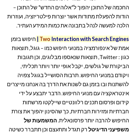
החכמה של התוכן יהפוך ל”אלוהים החדש” של התוכן –
הודות להפעלת מתודות אשר יוצרות פילטריזציה, ועוזרות
הלכה למעשה לנהל בתבונה את כמות המידע העתיר.
Interaction with Search Engines
Two
|
חיפוש בזמן
אמת של אינפורמציה במנועי חיפוש כמו – גוגל, תוצאות
כגון : Twitter, תוצאות שנאספו מבלוגים, וכן תגובות
הביקורת של גולשים, יקבל אופי יותר ויותר תכליתי,
ויקודם במנועי החיפוש. תרבות הסושייל בגוגל צפויה
להשתנות ובו בזמן גם לשנות את הדרך בה אנחנו מייצרים
אינטראקציה עם מנועי החיפוש. הדבר יתבצע על ידי
קידום ופרסום תכנים רלוונטיים שיִילָקטו מרשתות
חברתיות ומזירות חברתיות, כך שהסינון יהפוך את צורת
החיפוש להרבה יותר פרסונאלית.
המשמעות של
משפיעני הדיגיטל
רק תגדל ותתעצם וכן תתברר כשיטה