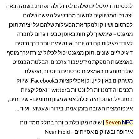
לנכסים הדיגיטליים שלהם לגדול ולהתפתח. בשנה הבאה
יצטרכו המשווקים לחשוב מחדש על הגישה שלהם
לפרסום ושיווק ולמקד את הפעילות שלהם על יצירת תוכן
ממגנט – שימשוך לקוחות באופן טבעי ויגרום לחברה
לעודד פעילות קרובה יותר ואינטימית יותר דרך נכסים
דיגיטליים שונים. תוכן ממגנט יכול לכלול יצירת ערך מוסף
באמצעות הספקת מידע עבור צרכנים, הבלטת הבנפיט
של המותגים באמצעות סרטונים ביוטיוב, הפעלת
משחקים באון ליין, וכן אפליקציות בFacebook, שיווק
תכנים והזדמנויות רלוונטיות בTwitter ואפליקציות
במובייל. התוכן הזה יכלול אפוא מגוון תחומים – שירותים,
אינפורמציה חשובה בזמן אמת, בידור ושעשוע , ועוד …
NFC
Seven
|
שיטה מקובלת ביותר בחלק ממדינות
אירופה ובשווקים אסייתים – Near Field