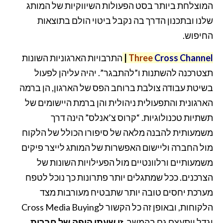
המוצלחת ביותר בסט הפעולות השיווקיות של המותג
שלנו ובתכנון הדרך בה נקבל ביטוי הולם בתוצאות
החיפוש.
Cross Channel
Three
|
התרבויות הארגוניות השונות
תצטרכנה להשתנות ו”להתבגר”. יהיה עליהן לפעול
בשיטת עבודה צולבת ברוחב הפס של הארגון, הן ברמה
הארגונית והתפעולית ניהולית והן ברמת היישומים של
תשתיות טכנולוגיות. “קרוס צ’אנלס” הינה דרך
משמעותית להבנה מלאה של סיפורו הכולל של הלקוח
מול החברה וליישום האפשרות של המותג לייצר פיקים
משמעותיים ורלוונטיים מול הפעילויות השונות של
הצרכנים. ככל שמתגלים יותר פתרונות כך נוכל לטפח
מערכת יחסים טובה יותר שתבטיח מעורבות מצד
הלקוחות, ובאופן זה כל הקשור לCross Media Buying
יגדל ויתעצם גם בהמשך.
זו שעתן היפה של חברות