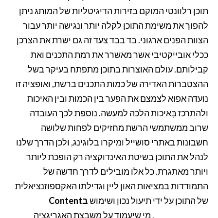
תוכן רלוונטי המוקם בזירות הדיגיטליות של המותג ניתן
להפוך את משימת התוכן לקלה יותר ונגישה יותר עבור
הצוות הפנים ארגוני. בד בבד צעד זה גם ישרת את הצרכן
ככלי אובייקטיבי אשר מאשרר את רמת התכנים ואת
קבילותם. עולם האוצרות בתוכן מתפתח בעיקר בשל
ההצטברות האדירה של כמות התכנים ברשת, ואופציה זו
נועדה אפוא לצמצם את הפער בין הכמות ובין האיכות
ולהתרכז בָּאיכות הלכה למעשה. נוספת לכך העובדה
שרוב ממשתמשי הרשת מחזיקים לפחות שלושה
חשבונות באתרי סושייל ומיקרו בלוגינג, ולכן הדרך שלנו
לנהל את התוכן בשיטת האינדוקציה רק הופכת ליותר
ויותר מאתגרת. כל אלו מובילים לדרך חדשה של
התמודדות במציאות האון ליין וגדילתו האקספוזנציאלית
של התוכן על ידי תיעול נכון ושימוש
בContent
Aggregators
. מי שיעמוד על משבצת האגריגציה