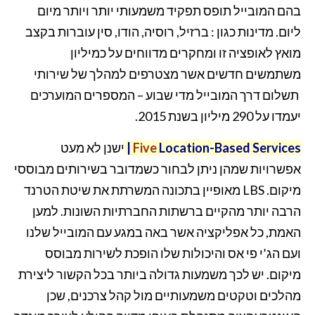
בהם המובייל תופס תפקיד משמעותי יותר ויותר מיום
ליום. מדינות כגון : ברזיל, רוסיה, הודו, סין עוברות בקצב
מואץ לאופציה זו ומחקרים מדווחים על כמיליון
משתמשים חדשים אשר מצטרפים למהלך של שירותי
תשלום דרך המובייל מדי שבוע – המספרים המוערכים
יעמדו על 290 מיליון בשנת 2015.
Location-Based Services
Five
|
ישנן לא מעט
אפשרויות שמהן ניתן לבחור כשמדובר בשירותים מבוססי
מיקום. LBS מאופיין בתכונה המשרתת את שיטת הטרנד
הרבה יותר מהקיים ברשתות החברתיות השונות. למען
האמת, כל אפליקציה אשר באה במגע עם המובייל שלנו
ועם הג’י פי אס והיכולות שלו הופכת לשירות מבוסס
מיקום. יש לכך משמעות גדולה ביותר בכל הקשור ליצירת
מהלכים וטקטים משמעותיים מול קהל צרכנים, שכן