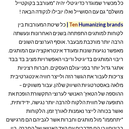
כל מכשיר שמוגדר כדיגיטלי יהיה “מעורבב בקוקטייל
מושלם” גם עם הסושייל ואלו יובילו לנקודה הבאה !
Humanizing brands
Ten
|
כל שיטת המעורבות בין
לקוחות למותגים התפתחה בשנים האחרונות ונעשתה
הרבה יותר מורכבת מבעבר. אוסף הערוצים השונים
מאפשר נגיעות שונות ומעודד אינטראקציה עם המותגים.
ריבוי המותגים בדיגיטל וריבוי האפשרויות מציב בד בבד
אתגר גדול יותר בפני עולם העסקים. חברות רציניות
צריכות לעבור את הגשר הזה ולייצר חוויה אינטגרטיבית
מלאה באסטרטגיות השיווק שלהן. עבור משווקים –
ההוספה של הטאץ’ האנושי לערוצי התקשורת הופכת את
התופעה של חווית הלקוח להרבה יותר נגישה, ידידותית,
ואשר בכוחה לייצר נאמנות לאורך זמן. הלקוחות
“יתחממו” מול מותגים וחברות אשר לגביהם הם מרגישים
בביטחון כי הם מדברים עם הצד האנושי של החברה. בין