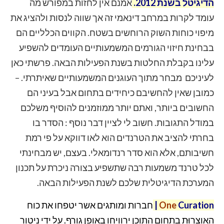
הדיגיטל בשנת 2012
.
אמנם אין לחזות במפורש מה
עומד לקרות במרחב דינאמי זה אך שווה לנסות ולהציג את
מיפוי כוחות השוק הרוחשים בשטח. הקווים הכלליים הם
בבחינת חיזוי הגורמים המשמעותיים העומדים להשפיע
עלינו בקבלת החלטות בשנת הפעילות הבאה. פרשתי כאן
לעיניכם מבחר מתוך העוגנים המשמעותיים שאיתרתי. –
כמובן שאין להחשיבם כיחידים בתחום אבל בעיני הם
החשובים ביותר, ואתם יותר ממוזמנים להוסיף משלכם
במודל התגובות. חשוב לי לציין דבר נוסף : הסדר בו
בחרתי להציב את הטרנדים הוא לאו דווקא על פי רמת
חשיבותם, אלא הוא סדר רנדומאלי. בעצם, יש מבחינתי
לכל טרנד משמעות רבה שתשפיע בצורה ניכרת על תכנון
המערכת הדיגיטלית שלכם לשנת הפעילות הבאה.
Curation
One
|
חברות ומותגים אשר יטפחו את כוח
האוצרוּת בתחום התוכן ירוויחו באופן גורף. על ידי ניטור