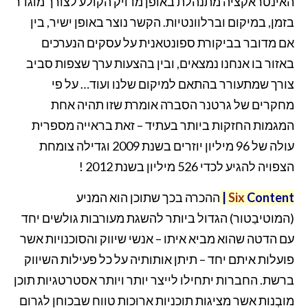
האינטראקציה מתנהלת באופן מדויק הקולע לצורך מוגדר
בזמן, במיקום וברלוונטיות. הקשר נוצר באופן ישיר, בין
אם מדובר בביקורת ספונטאנית על עסקים הנערכים
באזור בו אנחנו נמצאים, ובין בהצעות ערך שצפות סביב
צורך שמתעורר בהתאם למיקום שלנו ועוד… על פי
מחקרים של גרטנר הסברה אומרת שזו תהיה אחת
המגמות החזקות ביותר בעתיד – זאת בראייה מספרית
עולה של 96 מיליון יוזרים בשנת 2009 וגדילה צומחת
הצפויה להגיע לכדי 526 מיליון בשנת 2012 !
Content
Six
|
ההכרה בכך שתוכן הוא המניע
(המוטיבַטור) הגדול ביותר להשגת מעורבות גולשים יחד
עם הדטה שהוא מביא איתו – אנשי שיווק והסוכנויות אשר
פועלות איתם יחד – תיתן אותותיה על כל פעילות השיווק
ברשת. החברות יתחילו לייצר יותר ויותר אסטרטגיות תוכן
מובְנות אשר מציגות תוכניות ארוכות טווח שבכוחן לגרום