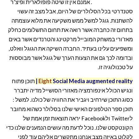
Communications. אמנם אין זו שיטה פופולארית ופיצ’ר
סטנדרטי בכל הסלולרים של היום, אבל מצב זה עשוי
להשתנות. גוגל למשל ממש משקיעה את מלוא עוצמתה
בתחום זה כחברה אשר רואה את תחום התשלומים כחלק
מאז’ורי במשחק המובייל מרקטינג והטרנדים אשר באים
ומשפיעים עלינו בעתיד. החברה השיקה את הגוגל וואלט,
ובדומה לכך גם את הצעות הערך של גוגל אשר מבוססות
על טכנולוגיה זו.
Social Media augmented reality
Eight
|
תוכן פתוח
ונגיש הכולל אינפורמציה מאזורי הסושייל מדיה יתברר
כסוג התוכן שירחיב ויגביר את החוויה של כולנו. למשל :
תוכן ספר הטלפונים האישי שלנו בסלולר כשהוא מחובר
לTwitter ולFacebook יראה תוצאות זמן אמת של
הקונטקסט שלנו. נוכל לדעת מה עושים הנמענים שלנו כדי
לקלוט באיזה מצב אנחנו מתקשרים אליהם עוד לפני