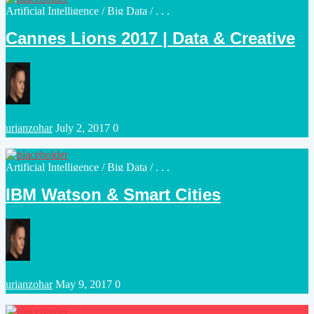
Posted
Artificial Intelligence
/
Big Data
/ . . .
in
Cannes Lions 2017 | Data & Creative
Posted
urianzohar
July 2, 2017
0
by
Posted
Artificial Intelligence
/
Big Data
/ . . .
in
IBM Watson & Smart Cities
Posted
urianzohar
May 9, 2017
0
by