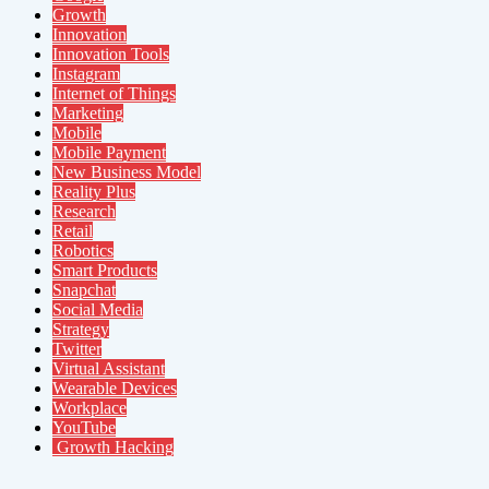
Growth
Innovation
Innovation Tools
Instagram
Internet of Things
Marketing
Mobile
Mobile Payment
New Business Model
Reality Plus
Research
Retail
Robotics
Smart Products
Snapchat
Social Media
Strategy
Twitter
Virtual Assistant
Wearable Devices
Workplace
YouTube
Growth Hacking