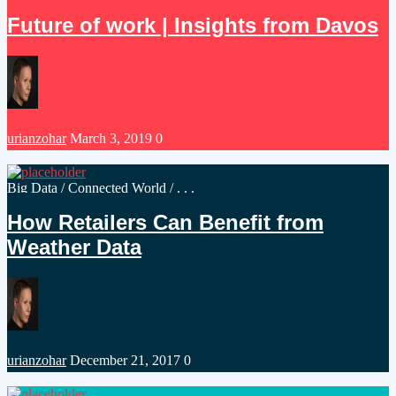
in
Future of work | Insights from Davos
Posted
urianzohar
March 3, 2019
0
by
Posted
Big Data
/
Connected World
/ . . .
in
How Retailers Can Benefit from
Weather Data
Posted
urianzohar
December 21, 2017
0
by