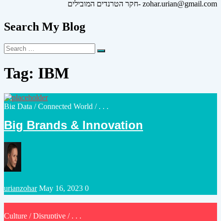
חקר הטרנדים המובילים- zohar.urian@gmail.com
Search My Blog
Search
Search
for:
Tag:
IBM
Posted
Big Data
/
Connected World
/ . . .
in
Big Brands & Innovation
Posted
urianzohar
May 16, 2023
0
by
Posted
Culture
/
Disruptive
/ . . .