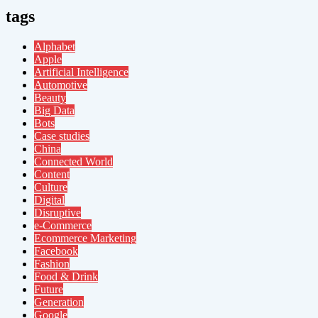
tags
Alphabet
Apple
Artificial Intelligence
Automotive
Beauty
Big Data
Bots
Case studies
China
Connected World
Content
Culture
Digital
Disruptive
e-Commerce
Ecommerce Marketing
Facebook
Fashion
Food & Drink
Future
Generation
Google