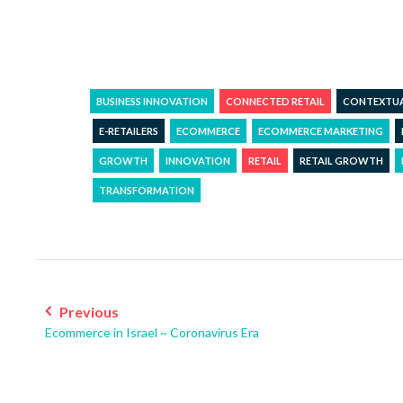
BUSINESS INNOVATION
CONNECTED RETAIL
CONTEXTU
E-RETAILERS
ECOMMERCE
ECOMMERCE MARKETING
GROWTH
INNOVATION
RETAIL
RETAIL GROWTH
TRANSFORMATION
Post
navigation
Previous
Ecommerce in Israel ~ Coronavirus Era