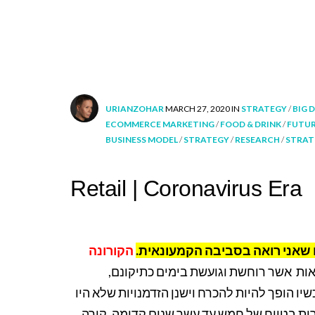
POSTED
POSTED
URIANZOHAR
MARCH 27, 2020
IN
STRATEGY
/
BIG 
BY
IN
ECOMMERCE MARKETING
/
FOOD & DRINK
/
FUTU
BUSINESS MODEL
/
STRATEGY
/
RESEARCH
/
STRAT
Retail | Coronavirus Era
 שאני רואה בסביבה הקמעונאית.
הקורונה
ות אשר רוחשת וגועשת בימים כתיקונם,
ו הופך להיות להכרח וישנן הזדמנויות שלא היו
רות בטווח של חמש עד עשר שנים קדימה, קורה