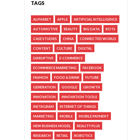
TAGS
ALPHABET
APPLE
ARTIFICIAL INTELLIGENCE
AUTOMOTIVE
BEAUTY
BIG DATA
BOTS
CASE STUDIES
CHINA
CONNECTED WORLD
CONTENT
CULTURE
DIGITAL
DISRUPTIVE
E-COMMERCE
ECOMMERCE MARKETING
FACEBOOK
FASHION
FOOD & DRINK
FUTURE
GENERATION
GOOGLE
GROWTH
INNOVATION
INNOVATION TOOLS
INSTAGRAM
INTERNET OF THINGS
MARKETING
MOBILE
MOBILE PAYMENT
NEW BUSINESS MODEL
REALITY PLUS
RESEARCH
RETAIL
ROBOTICS