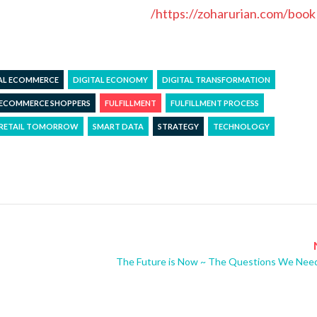
https://zoharurian.com/book/
AL ECOMMERCE
DIGITAL ECONOMY
DIGITAL TRANSFORMATION
ECOMMERCE SHOPPERS
FULFILLMENT
FULFILLMENT PROCESS
RETAIL TOMORROW
SMART DATA
STRATEGY
TECHNOLOGY
The Future is Now ~ The Questions We Need