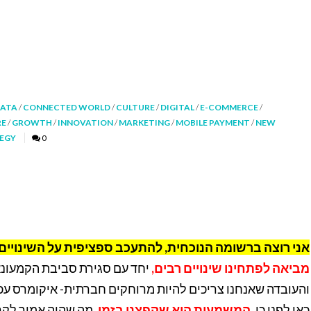
DATA
/
CONNECTED WORLD
/
CULTURE
/
DIGITAL
/
E-COMMERCE
/
RE
/
GROWTH
/
INNOVATION
/
MARKETING
/
MOBILE PAYMENT
/
NEW
EGY
0
אני רוצה ברשומה הנוכחית, להתעכב ספציפית על השינויים
מביאה לפתחינו שינויים רבים,
יחד עם סגירת סביבת הקמעונא
והעובדה שאנחנו צריכים להיות מרוחקים חברתית- איקומרס עכשי
כאן לפני כן.
המשמעות היא שקפצנו בזמן
, מה שהיה אמור לק