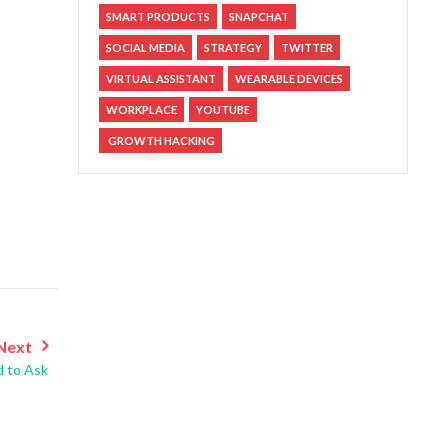
SMART PRODUCTS
SNAPCHAT
SOCIAL MEDIA
STRATEGY
TWITTER
VIRTUAL ASSISTANT
WEARABLE DEVICES
WORKPLACE
YOUTUBE
GROWTH HACKING
Next
 to Ask