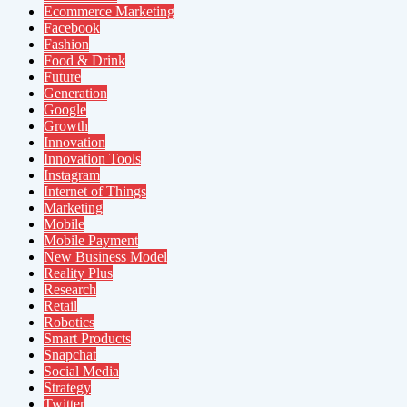
Ecommerce Marketing
Facebook
Fashion
Food & Drink
Future
Generation
Google
Growth
Innovation
Innovation Tools
Instagram
Internet of Things
Marketing
Mobile
Mobile Payment
New Business Model
Reality Plus
Research
Retail
Robotics
Smart Products
Snapchat
Social Media
Strategy
Twitter