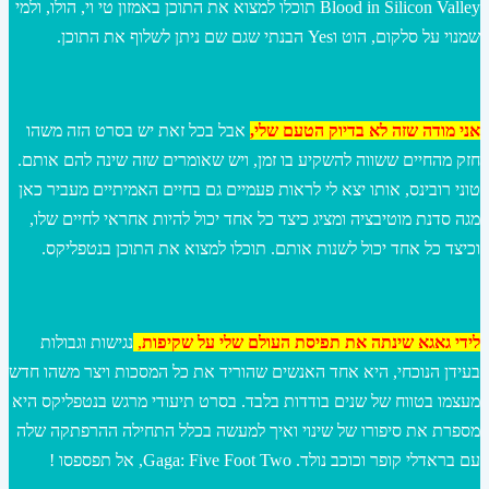
Blood in Silicon Valley תוכלו למצוא את התוכן באמזון טי וי, הולו, ולמי
שמנוי על סלקום, הוט וYes הבנתי שגם שם ניתן לשלוף את התוכן.
אני מודה שזה לא בדיוק הטעם שלי,
אבל בכל זאת יש בסרט הזה משהו
חזק מהחיים ששווה להשקיע בו זמן, ויש שאומרים שזה שינה להם אותם.
טוני רובינס, אותו יצא לי לראות פעמיים גם בחיים האמיתיים מעביר כאן
מגה סדנת מוטיבציה ומציג כיצד כל אחד יכול להיות אחראי לחיים שלו,
וכיצד כל אחד יכול לשנות אותם. תוכלו למצוא את התוכן בנטפליקס.
לידי גאגא שינתה את תפיסת העולם שלי על שקיפות
,
נגישות וגבולות
בעידן הנוכחי, היא אחד האנשים שהוריד את כל המסכות ויצר משהו חדש
מעצמו בטווח של שנים בודדות בלבד. בסרט תיעודי מרגש בנטפליקס היא
מספרת את סיפורו של שינוי ואיך למעשה בכלל התחילה ההרפתקה שלה
עם בראדלי קופר וכוכב נולד. Gaga: Five Foot Two, אל תפספסו !