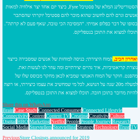
הסטוריטלינג המלא של פסטיבל Fyre, כיצד יזם אחד יצר אילוזיה למאות
אנשים וגרם להם לחשוב שהוא מוכר להם פסטיבל יוקרתי שהסתבר
בסופו של דבר כפלופ אמיתי. “המסיבה הכי טובה, שאף פעם לא קרתה”.
תוכלו למצוא את התוכן בנטפליקס.
ואחרון חביב,
המוח היצירתי; כניסה למוחות של אנשים שמסבירה כייצד
נוצרת קריאטיביות, איך נהיים יצירתיים ומה עוזר לנו לעשות זאת.
מהפנט. חוקר של המוח האנושי שמביא לכאן מחקר מבוסס שלו של
למעלה מ20 שנה על הנושא, לכל מי שמחשיב את עצמו כיצירתי, או רוצה
להיות מדובר בתוכן חובה. תוכלו למצוא את התוכן בנטפליקס.
Share this on WhatsApp
Brain
Case Study
Connected Consumer
Connected Lifestyle
Connectivity
Content
Content TV
Creating
Creativity
Culture
Digital
HBO
Marketing
Netflix
People
People Journey
Research
Social Media
Storytellers
Storytelling
Strategy
Technology
Trust
TV
Post
Previous
Store Closings announced for 2019