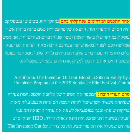
אחד התכנים המדהימים שנתקלתי בהם
במהלך החג בשיטוטי בנטפליקס
היה הסרט התיעודי הזה, הרצאה של פרופסורית בשם ברנה בראון אשר
עוסקת במחקר של: בושה ואומץ וכיצד שני הדברים נשזרים יחד. אני ממש
ממליצה לכם לצפות בסשן שייצר עבורכם הרבה מאוד רעיונות וגם יעניק
כלים להתמודד עם דברים שלעיתים נראים כ”רק שלנו”, ומסתבר בפועל
שכולנו חווים אותם. תוכלו למצוא את התוכן כאמור, בנטפליקס.
A still from The Inventor: Out For Blood in Silicon Valley by A
Premieres Program at the 2019 Sundance Film Festival. Courtes
סרט תעודי חובה !
המספר את הסיפור של אליזבת הולמס, יזמת צעירה
שפיתחה מכשיר קטן שיכול לקחת דגימת דם אחת ולבצע עליה מאות
בדיקות שונות- ובכך בפוטנציאל לשנות את עתיד הרפואה המונעה.
העוקץ בסיפור הינו שהכל היה הונאה אחת גדולה. HBO הפיקו סרט
מדהים שמגולל את הסיפור ומציג את כל צדדיו. The Inventor: Out for