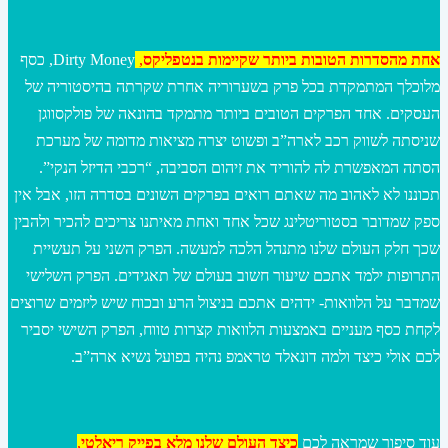
אחת מהסדרות הטובות ביותר שקיימות בנטפליקס
,
Dirty Money, כסף
מלוכלך המתמקדת בכל פרק בשערוריה אחרת שקרתה בהיסטוריה של
העסקים. אחד הפרקים הטובים ביותר מתמקד בהונאה של פולקסווגן
שניסתה לשווק רכב לארה”ב ופשוט יצרה מציאות מדומה של מערכת
הסתה המאפשרת לה להוריד את זיהום הסביבה, “רכבי הדיזל הנקי”.
תכוננו לא לאהוב מה שאתם רואים בפרקים השונים בסדרה הזו, אבל אין
ספק שמדובר בסטוריטלינג שכל אחד ואחת מאיתנו צריכים להכיר ולהבין
שכך חלק העולם שלנו מתנהל הלכה למעשה. הפרק השני על תעשיית
התרופות ילמד אתכם שיעור חשוב בעולם של תאגידים. הפרק השלישי
שמדבר על הלוואות- ידהים אתכם בניצול הרע ובכוח שיש ליזמים שרוצים
לקחת כסף מעניים באמצעות הלוואות קצרות טווח, הפרק השישי יסביר
לכם אולי כיצד ולמה דונאלד טראמפ נהיה בפועל נשיא ארה”ב.
עוד סיפור שמראה לכם
כיצד העולם שלנו מלא בפייק ריאלטי
,