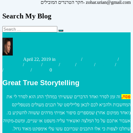
חקר הטרנדים המובילים- zohar.urian@gmail.com
Search My Blog
Search
Search
for:
Posted
Posted
urianzohar
April 22, 2019
in
Case studies
/
Connected World
/
by
in
Marketing
/
Content
/
Culture
/
Digital
/
Strategy
/
Research
/
Digital
/
Social Media
/
Strategy
0
Great True Storytelling
פסח,
זה זמן לסדר ואחד הדברים שעשיתי במהלך החג הוא לסדר לי את
המחשבות ולהביא לכם לכאן פלייליסט של תכנים מעולים מנטפליקס
(ואחד ממקום אחר) שמספרים סיפור אמיתי מדהים ששווה להשקיע בו.
אעבור אתכם על כל המלצה ואשאיר עליה משפט או שניים, ומשם-מקווה
שתלכו לצפות כי אלו התכנים שברובם עשו עלי אימפקט מאוד גדול.