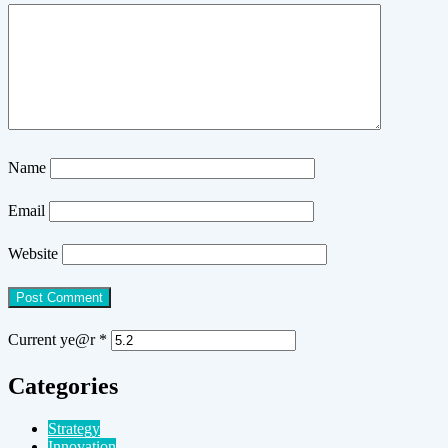
Name
Email
Website
Current ye@r
*
Categories
Strategy
Innovation