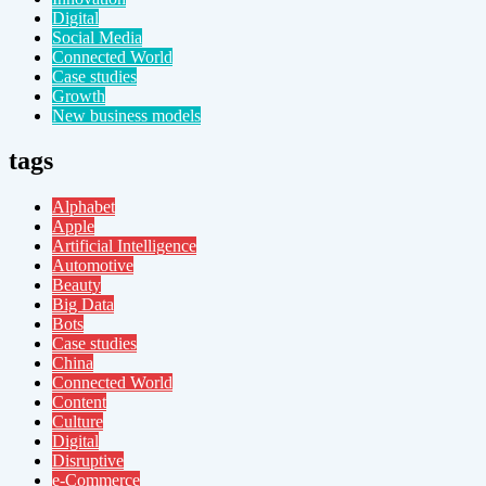
Digital
Social Media
Connected World
Case studies
Growth
New business models
tags
Alphabet
Apple
Artificial Intelligence
Automotive
Beauty
Big Data
Bots
Case studies
China
Connected World
Content
Culture
Digital
Disruptive
e-Commerce