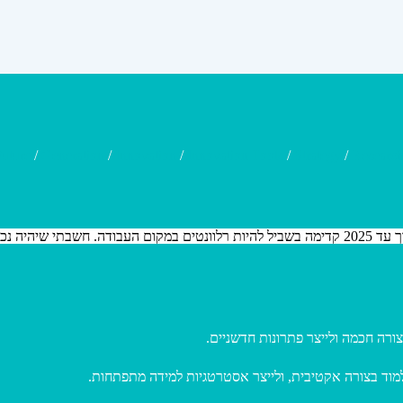
uture
/
Generation
/
Innovation
/
Innovation Tools
/
Strategy
/
Researc
פרסם את עשרת השרירים והיכולות שאנחנו נצטרך עד 2025 קדימה בשביל להיות רלוונטים 
ורה חכמה ולייצר פתרונות חדשניים
מוד בצורה אקטיבית, ולייצר אסטרטגיות למידה מתפתחות