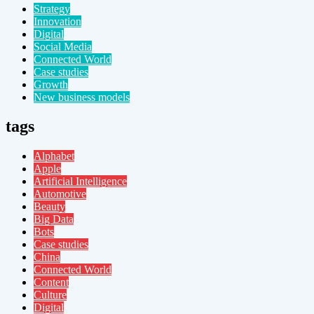
Strategy
Innovation
Digital
Social Media
Connected World
Case studies
Growth
New business models
tags
Alphabet
Apple
Artificial Intelligence
Automotive
Beauty
Big Data
Bots
Case studies
China
Connected World
Content
Culture
Digital