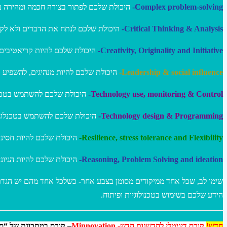
היכולת שלכם לפתור בצורה חכמה ומהירה ב.
Complex problem-solving-
היכולת שלכם לנתח את הדברים ולא לק.
Critical Thinking & Analysis-
היכולת שלכם להיות קריאטיבים,.
Creativity, Originality and Initiative-
היכולת שלכם להיות מנהיגים, להשפיע.
Leadership & social influence-
היכולת שלכם להשתמש בטכנו.
Technology use, monitoring & Control-
היכולת שלכם להשתמש בטכנלוגי.
Technology design & Programming-
היכולת שלכם להיות חסינ.
Resilience, stress tolerance and Flexibility-
היכולת שלכם להיות הגיו.
Reasoning, Problem Solving and ideation-
שימו לב, שכל אחד ממיקודים מסומן בצבע אחר- כשלכל אחד מהם יש הג,
הידע שלכם בשימוש בטכנולוגיות ופיתוח.
חדש!
קורס דיגיטלי לחדשנות חדש- Minnovation
קורס במתכונת של “ספי,