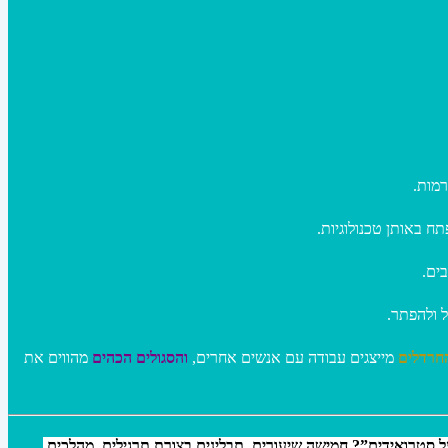
רמות
ח באותן טכנולוגיות
בים
ל ולהפתר
חרדלים
מייצגים עבודה עם אנשים אחרים,
והסגולים הכהים
מהווים את
– סטרואידים”? חמישה שיעורים, תבלינים בצורת תרגילים, מהלכים