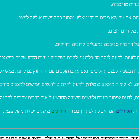
עיות מורכבות
חת את מה שאומרים כמובן מאליו, ומתוך כך לעשות אנליזה למצב
 מקוריים ויזמים
 על החברה סביבכם במעגלים קרובים ורחוקים
לוגיות, לדעת לנטר מה רלוונטי ולהיות בשליטה מעצם הידע שלכם בפלטפו
ות בשביל לעצב תהליכים, ואם אתם הולכים עם זה רחוק גם לדעת ממש לפת
ים, לא להיות מושפעים מלחץ ולדעת להיות טולרנטים וגמישים למצבים מורכ
נים, לדעת לפתור בעיות ולעשות חשיבה מחדש על איך דברים צריכים להתנה
דרה
הכחולים
הם היכולת לפתרון בעיות.
הירוקים
מייצגים יכולת ניהול עצמי,
ה
ד” כיצד מצטרפים למובמנט של החדשנות בעולם- וכיצד עושים את זה “על 