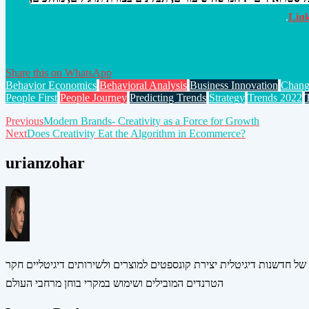
.
Lin
Share this on WhatsApp
Behavior Economics
Behavioral Analysis
Business Innovation
Chang
People First
People Journey
Predicting Trends
Strategy
Trends 2022
Post
Previous
Modern Brands- Creativity as a Force for Growth
Next
Does Creativity Eat the Algorithm in Ecommerce?
navigation
urianzohar
 של חדשנות דיגיטלית יצירת קונספטים למוצרים ולשירותים דיגיטליים חקר
הטרנדים המובילים ושימוש במקרי בוחן מרחבי העולם