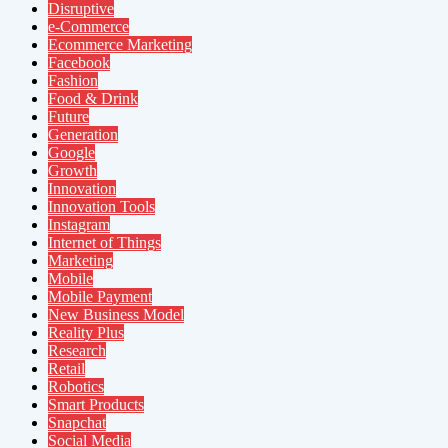
Disruptive
e-Commerce
Ecommerce Marketing
Facebook
Fashion
Food & Drink
Future
Generation
Google
Growth
Innovation
Innovation Tools
Instagram
Internet of Things
Marketing
Mobile
Mobile Payment
New Business Model
Reality Plus
Research
Retail
Robotics
Smart Products
Snapchat
Social Media