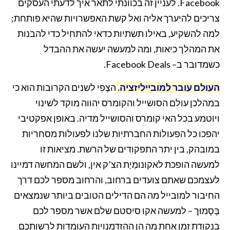
Facebook. לעניין זה בכוונתי לתאר איך לדעתי העסקים
צריכים להיערך אליה ואל קשת האפשרויות שהיא פותחת;
למה להשקיע, באילו תשתיות כדאי להתחיל כדי להבנות
את המהלך כיאות, ומה למעשה יעשה את ההבדל
כשמדובר ב– Facebook Deals.
העולם עובר למובייליזציה.
הצֶפִי לשנים הקרובות הוא כי
במהלכן עולם הסושייל והקומרס יהווה מוקד לשינוי
ויוטמע בכל האי קומרס והסושייל מדיה. באופן אפקטיבי
יהפכו כל הפעולות החברתיות שלנו לפעולות מסחריות
במובהק, בין יתר התפקודים של הרשת. מציאות זו
למעשה הופכת לאקונומְיַת הצ’ק אין, ולשם המחשה דמיינו
לעצמכם שאתם צועדים ברחוב, והרחוב מספר לכם דרך
החיבור למובייל מה הם הדילים הטובים ביותר שנמצאים
בְּסָמוּך – למעשה אקו סיסטם שלם אשר מספר לכם
בנקודת זמן אחת מה הן ההזדמנויות העומדות לרשותכם