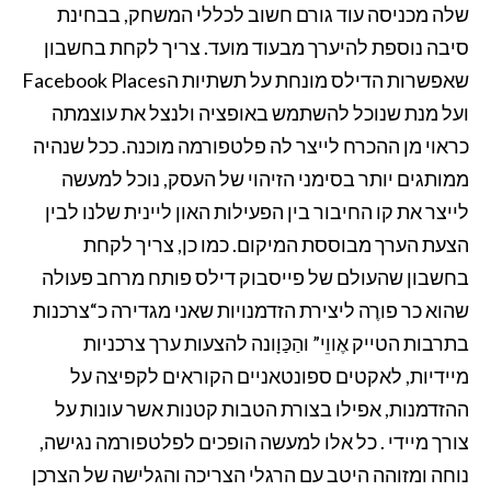
שלה מכניסה עוד גורם חשוב לכללי המשחק, בבחינת
סיבה נוספת להיערך מבעוד מועד. צריך לקחת בחשבון
שאפשרות הדילס מונחת על תשתיות הFacebook Places
ועל מנת שנוכל להשתמש באופציה ולנצל את עוצמתה
כראוי מן ההכרח לייצר לה פלטפורמה מוכנה. ככל שנהיה
ממותגים יותר בסימני הזיהוי של העסק, נוכל למעשה
לייצר את קו החיבור בין הפעילות האון ליינית שלנו לבין
הצעת הערך מבוססת המיקום. כמו כן, צריך לקחת
בחשבון שהעולם של פייסבוק דילס פותח מרחב פעולה
שהוא כר פורֶה ליצירת הזדמנויות שאני מגדירה כ“צרכנות
בתרבות הטייק אֶווֵי” והַכַּוָונה להצעות ערך צרכניות
מיידיות, לאקטים ספונטאניים הקוראים לקפיצה על
ההזדמנות, אפילו בצורת הטבות קטנות אשר עונות על
צורך מיידי . כל אלו למעשה הופכים לפלטפורמה נגישה,
נוחה ומזוהה היטב עם הרגלי הצריכה והגלישה של הצרכן