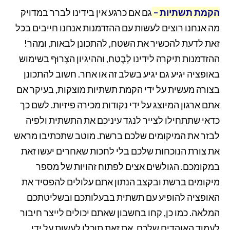
הקמת תשתיות
–
גם אם כרגע אין בידינו לברר במדויק
מה אנחנו רוצים לעשות עם ההזדמנות אנחנו חייבים בכל
זאת לדעת להכשיר את השטח, להתכונן לבאות, ומהר!
ההזדמנות תיקרה לידינו לָבֶטַח, וההיגיון הצָרוּף בשימוש
באופציה יגיע גם יגיע בשלב זה או אחר. חשוב להתכונן
בצורה מעשית על ידי הקמת תשתיות מוצקות, בעיקר אם
אתם ארגון המיוצג על ידי נקודות מכירה פיזיות. לשם כך
כדאי שתתחילו לצייר לנגד עיניכם את התשתית ולפיה
לבזר את המיקומים שלכם ברשת. מוטב שתכתיבו מראש
את צורת הנוכחות שלכם בלי לחכות שאחרים יעשו זאת
במקומכם. הגולשים אצים לפתוח זהויות של מספר
מיקומים ברשת ובקצב הנתון אתם עלולים להפסיד את
האופציה להופיע עם תשתית בבעלותכם ובשליטתכם
המלאה. כמו כן, קחו בחשבון שאתם יכולים לייצר חיבור
לעמוד האוהדים שלכם. את זאת תוכלו לעשות על ידי