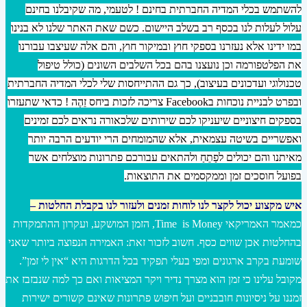
להשתמש בכלי המדיה החברתית בחינם ! לטעמי, מה שקיבלנו בחינם
עלול לעלות לנו בכסף רב בשלב היישום. כשם שאת האתר שלנו לא בנינו
במו ידינו אלא נעזרנו בספקי חוץ ובמיקור חוץ, והם אלה שעיצבו עבורנו
את הפלטפורמה וכן נועצנו בהם בכל השלבים השונים (כולל טיפול
טכנולוגי ועדכונים בעיצוב), כך גם ההתייחסות שלי לכלי המדיה החברתית
ובפרט לבניית נוכחות בFacebook צריכה לזכות ביחס זֵהֶה ! כדאי שתעזרו
בספקים חיצוניים שיעניקו לכם שירותים שלכאורה נראים לכם זמינים
ואפשריים בשיטה עצמאית, אלא שהמומחים הרי יודעים הרבה יותר
מאיתנו והם יכולים לפַתֵחַ ולהתאים עבורכם פתרונות מוצלחים אשר
בפועל חוסכים זמן וממקסמים את התוצאות.
איש מקצוע יכול לקצר לנו לוחות זמנים ולעזור לנו בקבלת החלטות –
כמאמר האמריקאי Time is Money, הזמן המושקע, ועקרון ההתמקדות
בהחלטות אכן שווים כסף. חשוב לזכור זאת: האמירה הנפוצה ביותר שאני
שומעת בקרב ארגונים ומפי בעלי תפקיד בכל הדרגות היא “אין לי זמן”.
מקובל עלינו כי זמן הוא מצרך נדיר ויקר המציאות ואם כך למה שנבזבז את
זמננו על ניסיונות חובבניים ועל חיפוש פתרונות שאינם קשורים ישירות