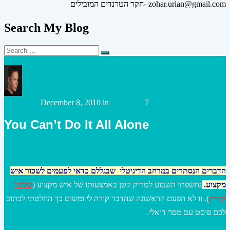
חקר הטרנדים המובילים- zohar.urian@gmail.com
Search My Blog
Search
Search
for:
Posted
Posted
urianzohar
December 8, 2010
in
Facebook
7
by
in
You Can’t Do It All Alone
הדברים הנסתרים במרחב הדיגיטלי שבגללם כדאי לפעמים לשכור איש
מקצוע
.
נחשפתי השבוע לטריק קטן באמצעותו של איש מקצוע (
שלומי
קוריץ
). זו לא הפעם הראשונה שהדבר קורה לי ומשום כך החלטתי לכתוב
לכם פוסט עם מסר דואלי.