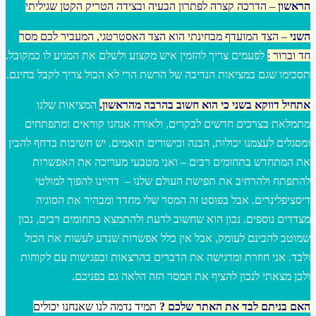
הראשון
– הדרכה קצרה לפתרון הבעיה ובצידה הטריק הקטן שגיליתי
השני
– הצד המועדף מבחינתי הוא הצד האסטרטגי, המעביר לכם מסר
חד וברור :
לפעמים צריך להזמין איש מקצוע ולשלם את המגיע לו כמקובל.
תסכימו שגם במציאות הנדיבה של הרשת הרי לא הכול צריך לקבל בחינם.
אתחיל דווקא בשני כי הוא חשוב בהרבה מהראשון
.
המציאות שלנו
מתמלאת בצרכים חדשים לבקרים, ולאורה אנחנו קוראים ומתפתחים
ומסגלים לעצמנו יכולות, הבנה וכישורים תואמים. יש חשיבות בדחף להבין
את המתחדש בתחומים רבים – ואני מטבעי מעריכה את האפשרות
להתפתח ולהרחיב את תפישת העולם שלנו – דהיינו להפוך למולטי
דיסציפלינרים. אבל בפוסט זה המסר שלי מחדד ומבהיר את הסוגיה
מצדדים נוספים. נכון הוא שחשוב לדעת ולהתמצא בתחומים רבים, נכון
שמוטב להבינם לעומק, אבל אין כלל אפשרות שנדע לעשות את הכול
ולבד. אני חוזרת ומדגישה את הדברים בהרצאות ובפגישות עם לקוחות
ולכן מצאתי לנכון להציף את המסר הזה הלאה גם בפניכם.
האם בניתם לבד את האתר שלכם ?
תמיד נדמה לנו שאנחנו יכולים