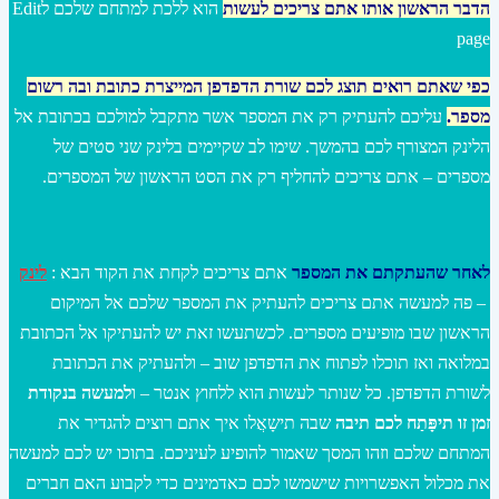
הדבר הראשון אותו אתם צריכים לעשות
הוא ללכת למתחם שלכם לEdit
page
כפי שאתם רואים תוצג לכם שורת הדפדפן המייצרת כתובת ובה רשום
מספר
.
עליכם להעתיק רק את המספר אשר מתקבל למולכם בכתובת אל
הלינק המצורף לכם בהמשך. שימו לב שקיימים בלינק שני סטים של
מספרים – אתם צריכים להחליף רק את הסט הראשון של המספרים.
לאחר שהעתקתם את המספר
אתם צריכים לקחת את הקוד הבא :
לינק
– פה למעשה אתם צריכים להעתיק את המספר שלכם אל המיקום
הראשון שבו מופיעים מספרים. לכשתעשו זאת יש להעתיקו אל הכתובת
במלואה ואז תוכלו לפתוח את הדפדפן שוב – ולהעתיק את הכתובת
לשורת הדפדפן. כל שנותר לעשות הוא ללחוץ אנטר – ו
למעשה בנקודת
זמן זו תיפָּתַח לכם תיבה
שבה תישָאֲלו איך אתם רוצים להגדיר את
המתחם שלכם וזהו המסך שאמור להופיע לעיניכם. בתוכו יש לכם למעשה
את מכלול האפשרויות שישמשו לכם כאדמינים כדי לקבוע האם חברים