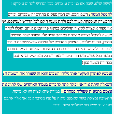
לנישה שלנו, שבה אנו בני בית ומומחים ככל הנדרש לתחום עיסוקנו !
לתכלול המסר :
חשבו חכם, יש המון ספקים בתחום זה שבכוחם ובידם
ההכשרה המספקת לעזור לכם ולתת מענה הולם לכל הדרוש לעניינכם. יש
אין ספור אופציות לקיצור תהליכים במינוף פרויקטים אותם תוכלו לאחר
מעשה להוביל בצורה מוצלחת במרחב הדיגיטלי. הצורה שבה מוגשים
התוכן, החזות שלכם , האיפיון המדוייק של הזירות שבשליטתכם תעזור
לכם בפועל לעשות את הדברים בדרגת האיכות הנאותה וממקום חכם.
המסר הוא פשוט מיסודו – היעזרו באחרים על מנת שיקדמו אתכם
בבחירת הצעד נכון !
ועכשיו לפתרון הטקטי אותו גיליתי השבוע והוא זה שעורר את רשומה זו :
השאלה היתה איך אני יכולה לתת לחברים בעמוד האוהדים שלי לתייג את
עצמם בתמונות שעולות במתחם –
במידה שהאופציה הזו לא נגישה.
התשובה נמצאת בקוד שאמנם נראה על פניו מסובך אבל אני אלך אתכם
צעד צעד ממש כפי ששלומי עשה עבורי.