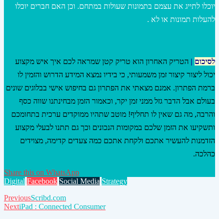
יוכלו לתייג את עצמם בתמונות שעולות במתחם. וכן האם חברים יוכלו
להעלות תמונות או לא .
לסיכום
|
הטריק האחרון הוא טריק קטן שמראה לכם איך איש מקצוע
יכול ליצור קיצור זמן משמעותי, כי בידיו נמצא המידע הדרוש והזמין לו
ברמת הפתרון. אמנם מצאתי את הפתרון גם בחיפוש אישי בבלוגים שונים
בעולם אבל הדבר גזל ממני זמן יקר, וכאמור הזמן מבחינתנו שווה כסף
והרבה, מה גם שאין לו תחליף! מוטב שתהיו ממוקדים ערכית בתחומכם
ותשקיעו את הזמן שלכם במקומות הנכונים וכך גם תתנו לבעלי מקצוע
הזדמנות להעשיר אתכם ולקחת אתכם כמה צעדים קדימה, מצוידים
כהלכה.
Share this on WhatsApp
Digital
Facebook
Social Media
Strategy
Post
Previous
Scribd.com
Next
iPad : Connected Consumer
navigation