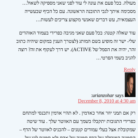
מעולה. בכל פעם את עונה לי עוד לפני שאני מספיקה לשאול…
מסכימה איתך לגבי התובנה הראשונה. עם כל הכיף שבעשייה
העצמאית, עש דברים שאנשי מקצוע צריכים לעשות…
עוד שאלה קטנה: בכל פעם שאני מגיבה כפרידי בעמוד האוהדים
שלי- ישר זה מופיע בשם המותג (לצטרך הענין במקום שיהיה כתוב
זהר, יהיה את הסמל של ACTIVE). יש דרך לעקוף את זה? רוצה
להגיב בשמי הפרטי…
Reply
urianzohar
says:
December 8, 2010 at 4:30 am
רק אם תמני יוזר אחר כאדמין . לא תהיי אדמין ותכנסי למתחם
כפרידי התגובות יתקבלו בשמך עם האווטר שלך . עוד שיטה
שמקובלת אצל בעלי עמודים קטנים – להכניס לאווטר של הדף –
התמונה המובילה של הדף תמונה של אדם ולא תמונת לוגו של