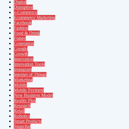
Digital
Disruptive
e-Commerce
Ecommerce Marketing
Facebook
Fashion
Food & Drink
Future
Generation
Google
Growth
Innovation
Innovation Tools
Instagram
Internet of Things
Marketing
Mobile
Mobile Payment
New Business Model
Reality Plus
Research
Retail
Robotics
Smart Products
Snapchat